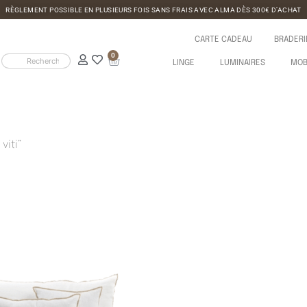
RÈGLEMENT POSSIBLE EN PLUSIEURS FOIS SANS FRAIS AVEC ALMA DÈS 300€ D’ACHAT
CARTE CADEAU
BRADERI
0
LINGE
LUMINAIRES
MOB
viti”