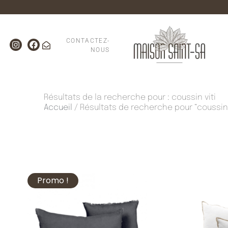
CONTACTEZ-
NOUS
Résultats de la recherche pour : coussin viti
Accueil
/ Résultats de recherche pour “coussin 
Promo !