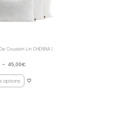
De Coussin Lin CHENNA |
–
45,00
€
es options