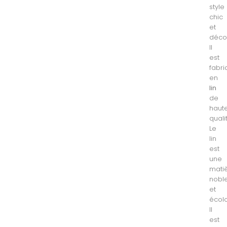
style
chic
et
déco
Il
est
fabr
en
lin
de
haut
quali
Le
lin
est
une
mati
nobl
et
écol
Il
est