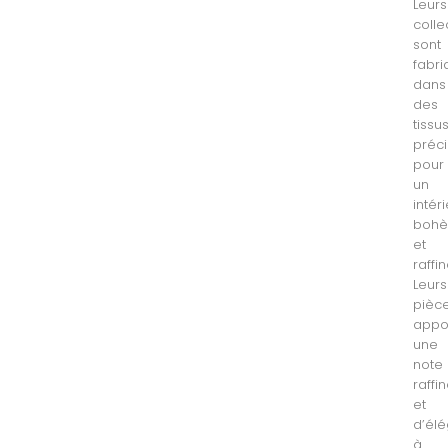
Leurs
colle
sont
fabr
dans
des
tissu
préci
pour
un
intér
boh
et
raffin
Leurs
pièc
appo
une
note
raffi
et
d’él
à