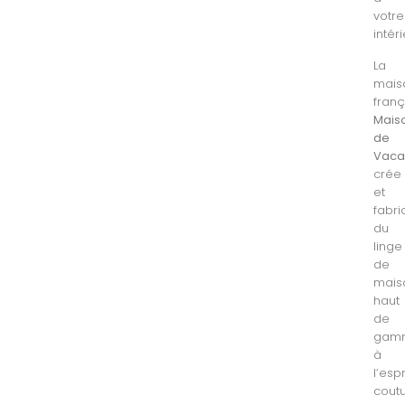
votre
intéri
La
mais
fran
Mais
de
Vaca
crée
et
fabr
du
linge
de
mais
haut
de
gam
à
l’espr
coutu