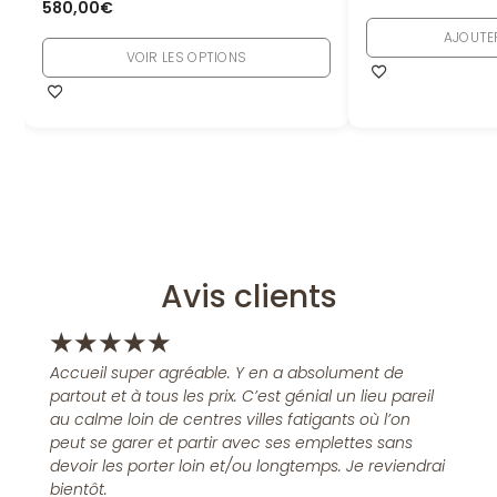
580,00
€
AJOUTE
VOIR LES OPTIONS
Avis clients
★
★
★
★
★
Accueil super agréable. Y en a absolument de
partout et à tous les prix. C’est génial un lieu pareil
au calme loin de centres villes fatigants où l’on
peut se garer et partir avec ses emplettes sans
devoir les porter loin et/ou longtemps. Je reviendrai
bientôt.