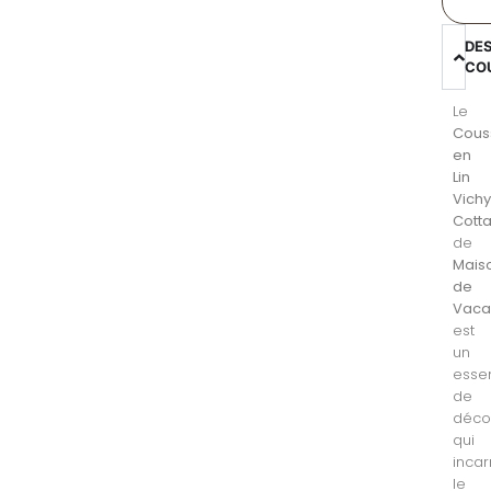
DE
CO
Le
Cous
en
Lin
Vich
Cott
de
Mais
de
Vaca
est
un
essen
de
déco
qui
inca
le