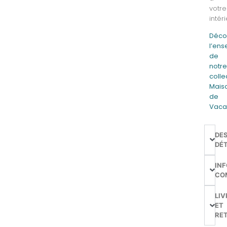
votre
intéri
Déco
l’en
de
notr
colle
Mais
de
Vaca
DE
DÉT
IN
CO
LIV
ET
RE