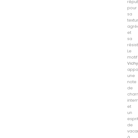
répu
pour
sa
textu
agré
et
sa
résis
Le
motif
Vich
appo
une
note
de
char
inte
et
un
espri
de
vaca
à