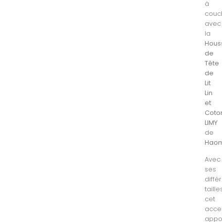
à
couc
avec
la
Hous
de
Tête
de
Lit
Lin
et
Coto
LIMY
de
Hao
Avec
ses
diffé
taille
cet
acce
appo