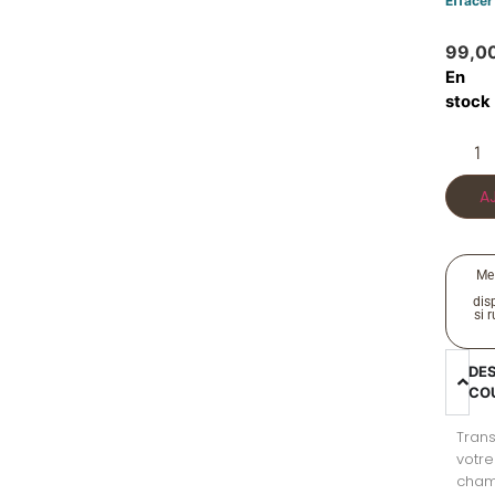
Effacer
99,0
En
stock
A
Me
disp
si 
DE
CO
Tran
votre
cha