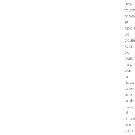
une
touc
mod
et
apais
Sa
coul
Kaki
ou
Natur
inspi
par
la
natur
crée
une
ambi
sere
et
relax
dans
votre