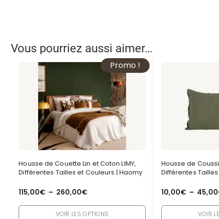
Vous pourriez aussi aimer…
Promo !
Housse de Couette Lin et Coton LIMY,
Housse de Coussin
Différentes Tailles et Couleurs | Haomy
Différentes Taille
115,00
€
–
260,00
€
10,00
€
–
45,00
VOIR LES OPTIONS
VOIR L