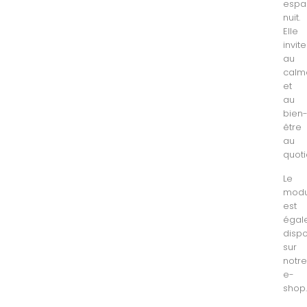
espa
nuit.
Elle
invite
au
calm
et
au
bien
être
au
quoti
Le
modu
est
égal
dispo
sur
notr
e-
shop