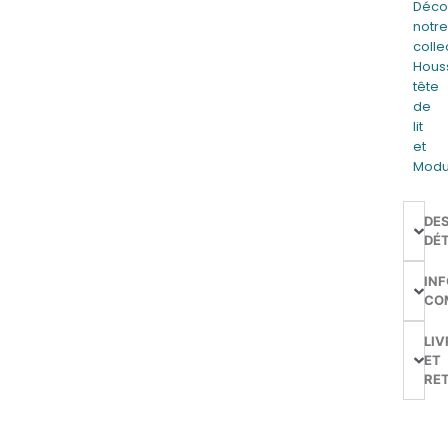
Déco
notr
colle
Hous
tête
de
lit
et
Modu
DE
DÉT
IN
CO
LIV
ET
RE