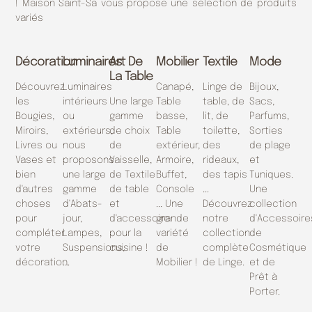
!
Maison Saint-Sa vous propose une sélection de produits
variés
Décoration
Luminaires
Art De
Mobilier
Textile
Mode
La Table
Découvrez
Luminaires
Canapé,
Linge de
Bijoux,
les
intérieurs
Une large
Table
table, de
Sacs,
Bougies,
ou
gamme
basse,
lit, de
Parfums,
Miroirs,
extérieurs,
de choix
Table
toilette,
Sorties
Livres ou
nous
de
extérieur,
des
de plage
Vases et
proposons
Vaisselle,
Armoire,
rideaux,
et
bien
une large
de Textile
Buffet,
des tapis
Tuniques.
d'autres
gamme
de table
Console
...
Une
choses
d'Abats-
et
... Une
Découvrez
collection
pour
jour,
d'accessoire
grande
notre
d'Accessoire
compléter
Lampes,
pour la
variété
collection
de
votre
Suspensions,
cuisine !
de
complète
Cosmétique
décoration.
...
Mobilier !
de Linge.
et de
Prêt à
Porter.