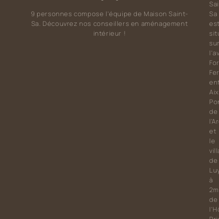
Sai
Sa
9 personnes compose l'équipe de Maison Saint-
es
Sa. Découvrez nos conseillers en aménagement
si
intérieur !
su
l'
Fo
Fer
en
Aix
Po
de
l'A
et
le
vil
de
Lu
à
2m
de
l'H
Pr