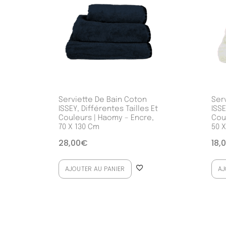
Serviette De Bain Coton
Ser
ISSEY, Différentes Tailles Et
ISSE
Couleurs | Haomy – Encre,
Cou
70 X 130 Cm
50 
28,00
€
18,
AJOUTER AU PANIER
AJ