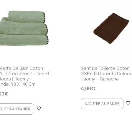
viette De Bain Coton
Gant De Toilette Coton
Y, Différentes Tailles Et
ISSEY, Différents Coloris
leurs | Haomy –
Haomy – Ganache
nde, 90 X 140 Cm
4,00
€
00
€
AJOUTER AU PANIER
OUTER AU PANIER