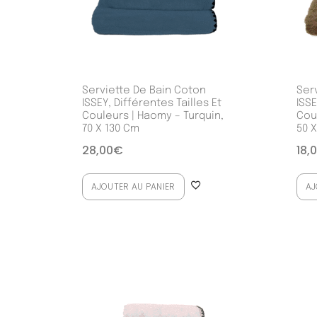
Serviette De Bain Coton
Ser
ISSEY, Différentes Tailles Et
ISSE
Couleurs | Haomy – Turquin,
Cou
70 X 130 Cm
50 
28,00
€
18,
AJOUTER AU PANIER
AJ