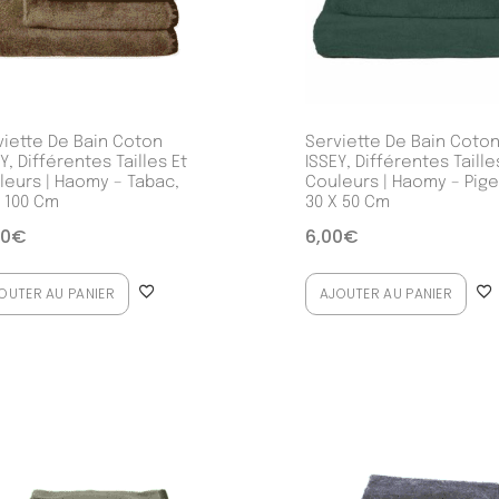
viette De Bain Coton
Serviette De Bain Coto
Y, Différentes Tailles Et
ISSEY, Différentes Taille
leurs | Haomy – Tabac,
Couleurs | Haomy – Pig
X 100 Cm
30 X 50 Cm
00
€
6,00
€
OUTER AU PANIER
AJOUTER AU PANIER