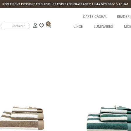
RÈGLEMENT POSSIBLE EN PLUSIEURS FOIS SANS FRAIS AVEC ALMA DÈS 300€ D’ACHAT
CARTE CADEAU
BRADERI
0
LINGE
LUMINAIRES
MOB