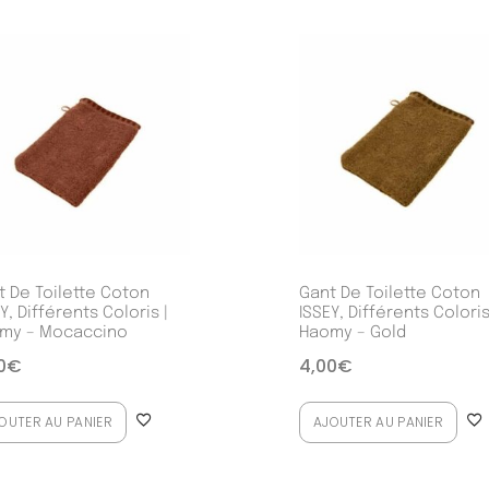
t De Toilette Coton
Gant De Toilette Coton
Y, Différents Coloris |
ISSEY, Différents Coloris
my – Mocaccino
Haomy – Gold
0
€
4,00
€
OUTER AU PANIER
AJOUTER AU PANIER