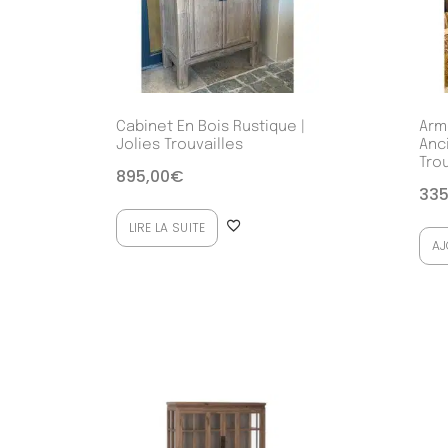
Cabinet En Bois Rustique |
Arm
Jolies Trouvailles
Anc
Trou
895,00
€
335
LIRE LA SUITE
AJ