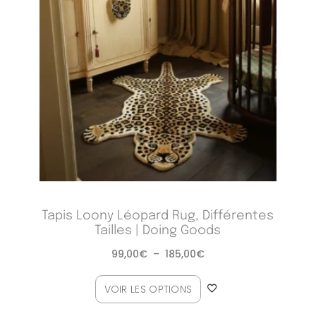
Tapis Loony Léopard Rug, Différentes
Tailles | Doing Goods
99,00
€
–
185,00
€
VOIR LES OPTIONS