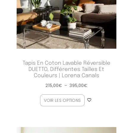
Tapis En Coton Lavable Réversible
DUETTO, Différentes Tailles Et
Couleurs | Lorena Canals
215,00
€
–
395,00
€
VOIR LES OPTIONS