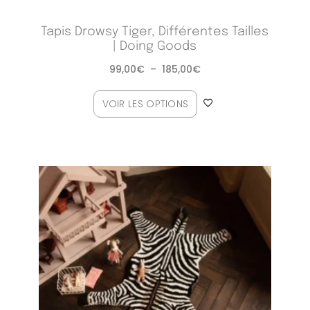
Tapis Drowsy Tiger, Différentes Tailles
| Doing Goods
99,00
€
–
185,00
€
VOIR LES OPTIONS