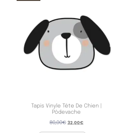
Tapis Vinyle Tête De Chien |
Pôdevache
80,00
€
32,00
€