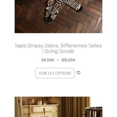
Tapis Stripey Zebra, Différentes Tailles
| Doing Goods
99,00
€
–
185,00
€
VOIR LES OPTIONS