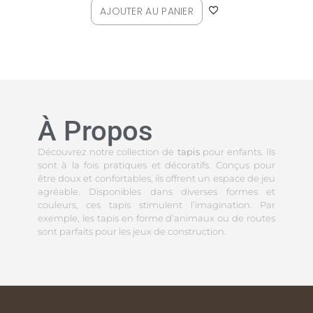
AJOUTER AU PANIER
À Propos
Découvrez notre collection de
tapis
pour enfants. Ils
sont à la fois pratiques et décoratifs. Conçus pour
être doux et confortables, ils offrent un espace de jeu
agréable. Disponibles dans diverses formes et
couleurs, ces tapis stimulent l’imagination. Par
exemple, les tapis en forme d’animaux ou de routes
sont parfaits pour les jeux de construction.