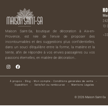
NO
Ma
242
13 
Maison Saint-Sa, boutique de décoration à Aix-en-
+33
Provence, est née de l’envie de proposer des
incontournables et des suggestions plus confidentielles,
dans un souci d’équilibre entre la forme, la matière et la
teinte, afin de répondre à vos envies passagères ou vos
passions éternelles, en matière de décoration…
À propos
–
Blog
–
Mon compte
–
Conditions générales de vente
–
Expédition
–
Satisfait ou remboursé
–
Mentions Légales
© 2026 Maison Saint-Sa