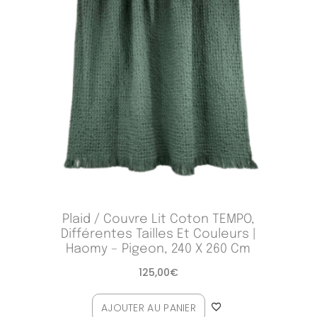
Plaid / Couvre Lit Coton TEMPO,
Différentes Tailles Et Couleurs |
Haomy – Pigeon, 240 X 260 Cm
125,00
€
AJOUTER AU PANIER