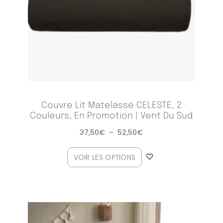
Couvre Lit Matelassé CELESTE, 2
Couleurs, En Promotion | Vent Du Sud
37,50
€
–
52,50
€
VOIR LES OPTIONS