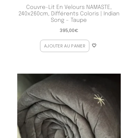
Couvre-Lit En Velours NAMASTE,
240x260cm, Différents Coloris | Indian
Song – Taupe
395,00
€
AJOUTER AU PANIER