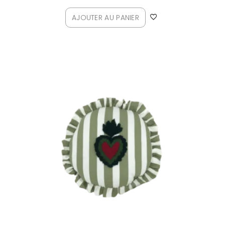
AJOUTER AU PANIER
Plage
de
prix :
125,00€
à
146,00€