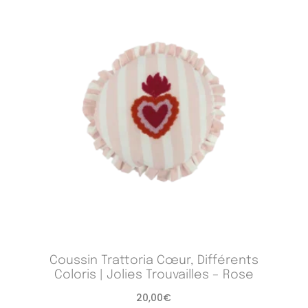
Plage
de
prix :
125,00€
à
164,00€
Coussin Trattoria Cœur, Différents
Coloris | Jolies Trouvailles – Rose
20,00
€