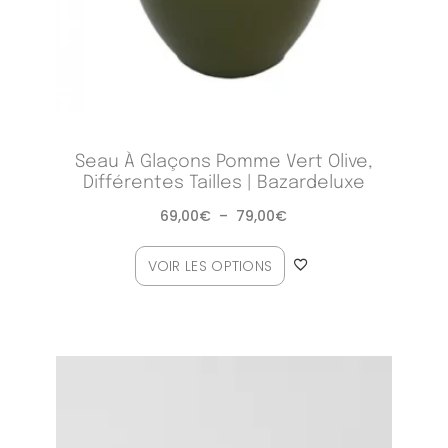
Seau À Glaçons Pomme Vert Olive,
Différentes Tailles | Bazardeluxe
69,00
€
–
79,00
€
VOIR LES OPTIONS