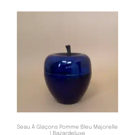
Seau À Glaçons Pomme Bleu Majorelle
| Bazardeluxe