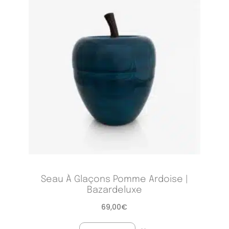
Seau À Glaçons Pomme Ardoise |
Bazardeluxe
69,00
€