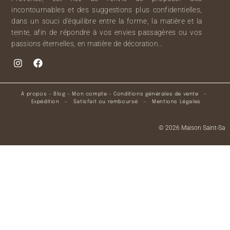
incontournables et des suggestions plus confidentielles,
dans un souci d’équilibre entre la forme, la matière et la
teinte, afin de répondre à vos envies passagères ou vos
passions éternelles, en matière de décoration…
À propos
–
Blog
–
Mon compte
–
Conditions générales de vente
–
Expédition
–
Satisfait ou remboursé
–
Mentions Légales
© 2026 Maison Saint-Sa