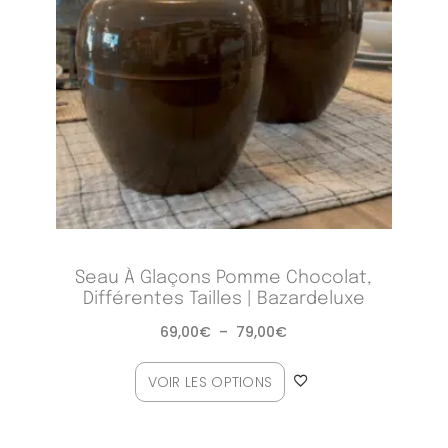
Seau À Glaçons Pomme Chocolat,
Différentes Tailles | Bazardeluxe
69,00
€
–
79,00
€
VOIR LES OPTIONS