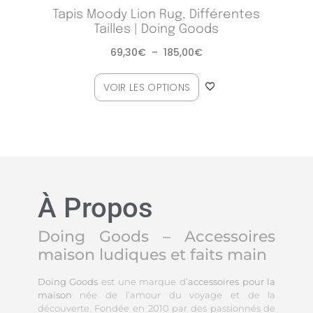
Tapis Moody Lion Rug, Différentes
Tailles | Doing Goods
69,30
€
–
185,00
€
VOIR LES OPTIONS
À Propos
Doing Goods – Accessoires
maison ludiques et faits main
Doing Goods
est une marque d’
accessoires pour la
maison
née de l’amour du voyage et de la
découverte. Fondée en 2010 par des passionnés de