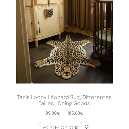
Tapis Loony Léopard Rug, Différentes
Tailles | Doing Goods
99,00
€
–
185,00
€
VOIR LES OPTIONS