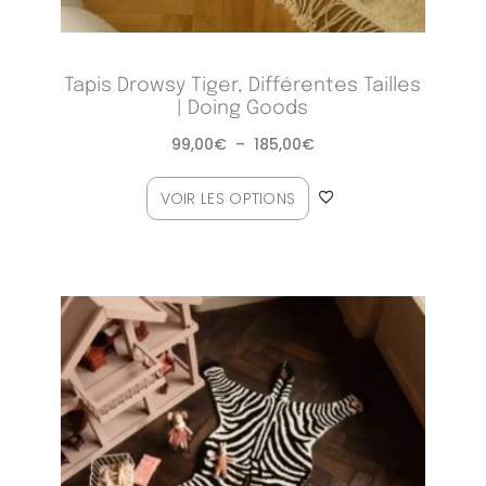
Tapis Drowsy Tiger, Différentes Tailles
| Doing Goods
99,00
€
–
185,00
€
VOIR LES OPTIONS