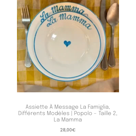
Assiette À Message La Famiglia,
Différents Modèles | Popolo – Taille 2,
La Mamma
28,00
€