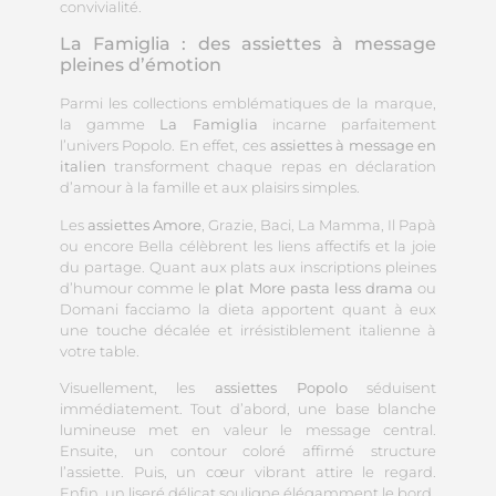
convivialité.
La Famiglia : des assiettes à message
pleines d’émotion
Parmi les collections emblématiques de la marque,
la gamme
La Famiglia
incarne parfaitement
l’univers Popolo. En effet, ces
assiettes à message en
italien
transforment chaque repas en déclaration
d’amour à la famille et aux plaisirs simples.
Les
assiettes Amore
, Grazie, Baci, La Mamma, Il Papà
ou encore Bella célèbrent les liens affectifs et la joie
du partage. Quant aux plats aux inscriptions pleines
d’humour comme le
plat More pasta less drama
ou
Domani facciamo la dieta apportent quant à eux
une touche décalée et irrésistiblement italienne à
votre table.
Visuellement, les
assiettes Popolo
séduisent
immédiatement. Tout d’abord, une base blanche
lumineuse met en valeur le message central.
Ensuite, un contour coloré affirmé structure
l’assiette. Puis, un cœur vibrant attire le regard.
Enfin, un liseré délicat souligne élégamment le bord.