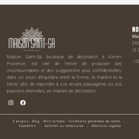
NO
Ma
242
13 
Maison Saint-Sa, boutique de décoration à Aix-en-
+33
Provence, est née de l’envie de proposer des
incontournables et des suggestions plus confidentielles,
dans un souci d’équilibre entre la forme, la matière et la
teinte, afin de répondre à vos envies passagères ou vos
passions éternelles, en matière de décoration…
À propos
–
Blog
–
Mon compte
–
Conditions générales de vente
–
Expédition
–
Satisfait ou remboursé
–
Mentions Légales