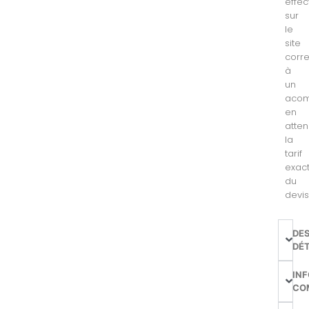
effec
sur
le
site
corr
à
un
acom
en
atte
la
tarif
exac
du
devis
DE
DÉT
IN
CO