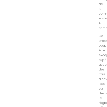
de
la
com
envi
4
sema
Ce
produ
peut
être
exce
expé
avec
des
frais
d’env
fixés
sur
devis
Le
règl