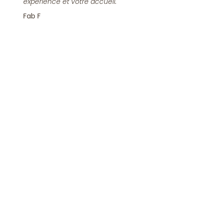
expérience et votre accueil.
Fab F
Rejoindre la Newsletter
S'inscrire