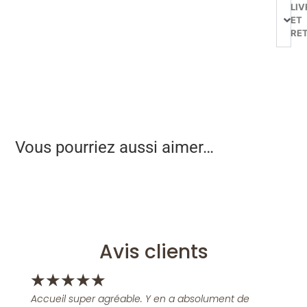
LIV
ET
RE
Vous pourriez aussi aimer…
Avis clients
★
★
★
★
★
Accueil super agréable. Y en a absolument de