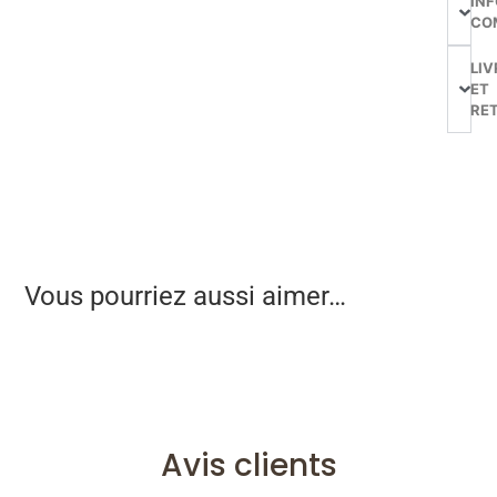
IN
CO
LIV
ET
RE
Vous pourriez aussi aimer…
Avis clients