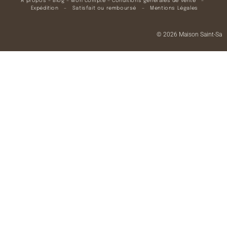
À propos
–
Blog
–
Mon compte
–
Conditions générales de vente
–
Expédition
–
Satisfait ou remboursé
–
Mentions Légales
© 2026 Maison Saint-Sa