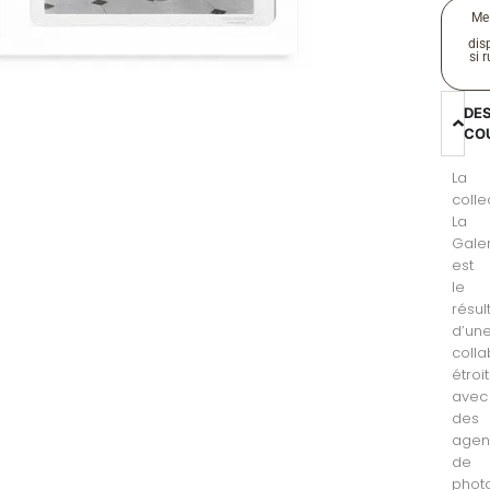
Me
disp
si 
DE
CO
La
colle
La
Gale
est
le
résul
d’un
colla
étroi
avec
des
agen
de
phot