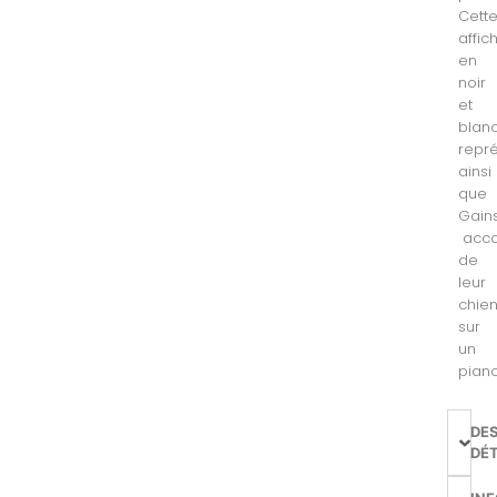
Cett
affic
en
noir
et
blan
repré
ainsi
que
Gain
acc
de
leur
chie
sur
un
piano
DE
DÉT