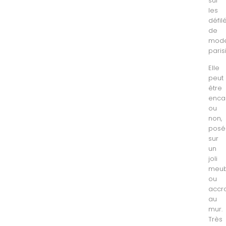
sur
les
défil
de
mod
paris
Elle
peut
être
enca
ou
non,
posé
sur
un
joli
meub
ou
accr
au
mur.
Très