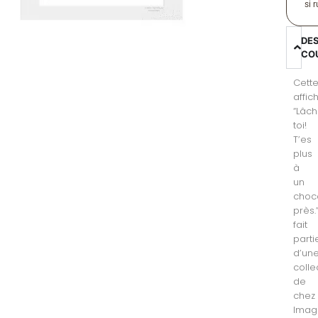
si 
DE
CO
Cett
affic
“Lâc
toi!
T’es
plus
à
un
choc
près.
fait
parti
d’un
colle
de
chez
Imag