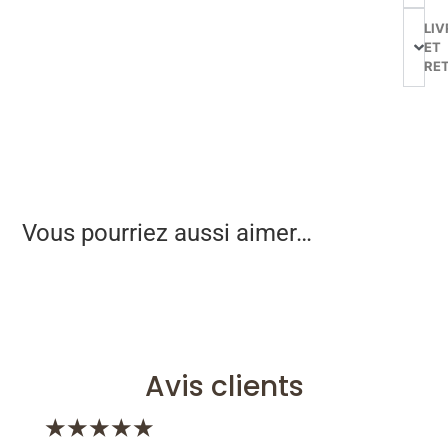
LIV
ET
RE
Vous pourriez aussi aimer…
Avis clients
★
★
★
★
★