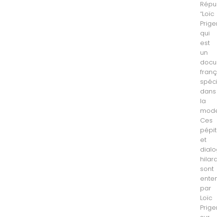
Répu
“Loïc
Prige
qui
est
un
docu
franç
spéci
dans
la
mode
Ces
pépi
et
dial
hilar
sont
ente
par
Loïc
Prige