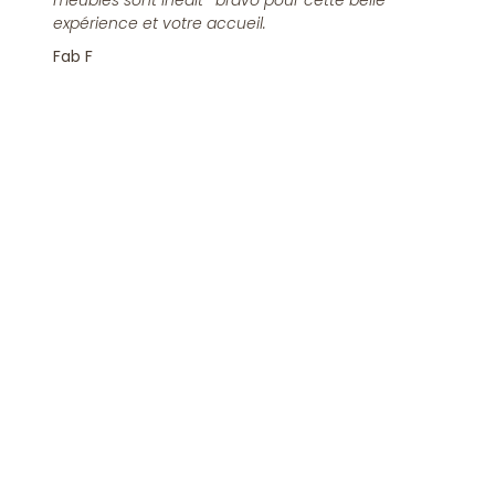
meubles sont inédit -bravo pour cette belle
expérience et votre accueil.
Fab F
Rejoindre la Newsletter
S'inscrire