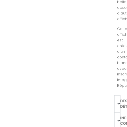
belle
acc
d’aut
affic
Cett
affic
est
ento
d’un
cont
blan
avec
inscr
Imag
Répub
DE
DÉT
IN
CO