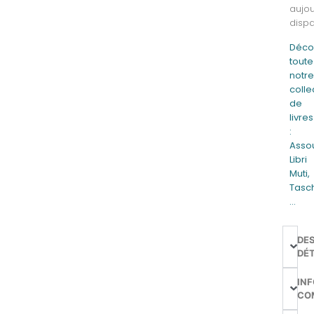
aujou
dispa
Déco
toute
notr
colle
de
livres
:
Assou
Libri
Muti,
Tasc
…
DE
DÉT
IN
CO