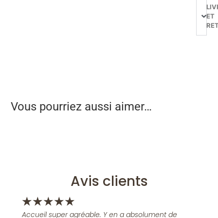
LIV
ET
RE
Vous pourriez aussi aimer…
Avis clients
★
★
★
★
★
Accueil super agréable. Y en a absolument de