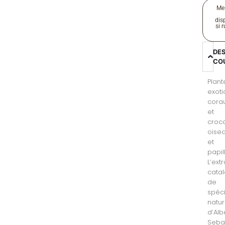
Me
disp
si 
DE
CO
Plant
exoti
cora
et
croco
oise
et
papil
L’ext
cata
de
spéc
natur
d’Alb
Seba