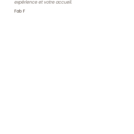
expérience et votre accueil.
Fab F
Rejoindre la Newsletter
S'inscrire