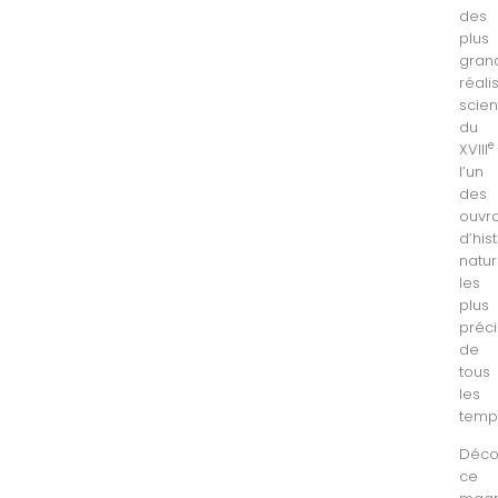
des
plus
gran
réali
scien
du
e
XVIII
l’un
des
ouvr
d’his
natur
les
plus
préc
de
tous
les
temp
Déco
ce