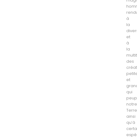
magn
hom
rend
à
la
diver
et
à
la
multi
des
créat
petit
et
gran
qui
peup
notr
Terre
ainsi
qu’à
certa
espè