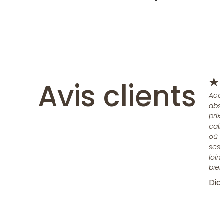
Avis clients
★
Acc
abs
pri
cal
où 
ses
loi
bie
Did