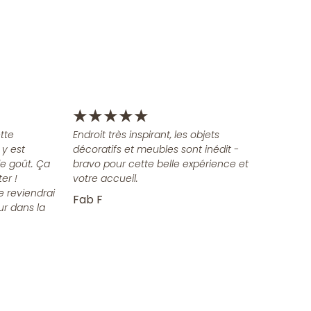
★
★
★
★
★
tte
Endroit très inspirant, les objets
 y est
décoratifs et meubles sont inédit -
e goût. Ça
bravo pour cette belle expérience et
er !
votre accueil.
e reviendrai
Fab F
ur dans la