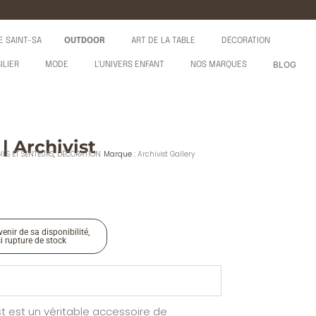
E SAINT-SA
OUTDOOR
ART DE LA TABLE
DÉCORATION
BLOG
ILIER
MODE
L'UNIVERS ENFANT
NOS MARQUES
| Archivist
IES ET SENTEURS
,
DÉCORATION
Marque :
Archivist Gallery
enir de sa disponibilité,
si rupture de stock
st est un véritable accessoire de