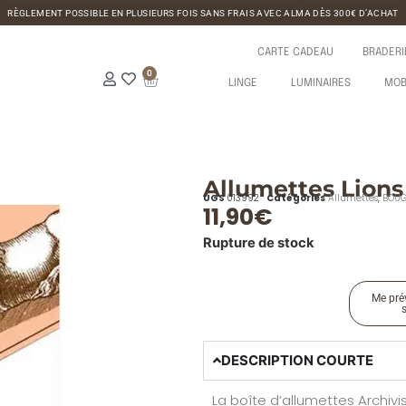
RÈGLEMENT POSSIBLE EN PLUSIEURS FOIS SANS FRAIS AVEC ALMA DÈS 300€ D’ACHAT
CARTE CADEAU
BRADERI
0
LINGE
LUMINAIRES
MOB
Allumettes Lions 
UGS
013992
Catégories
Allumettes
,
BOUG
11,90
€
Rupture de stock
Me prév
DESCRIPTION COURTE
La boîte d’allumettes Archivi