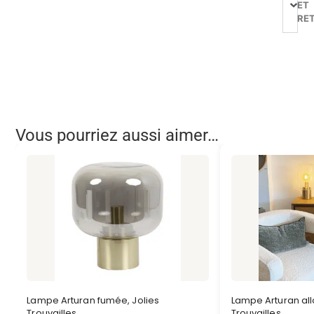
ET
RE
Vous pourriez aussi aimer…
Lampe Arturan fumée, Jolies
Lampe Arturan all
Trouvailles
Trouvailles