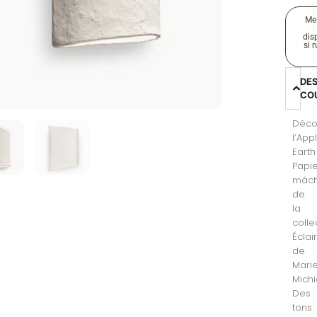
Me
disp
si 
DE
CO
Déco
l’App
Earth
Papi
mâc
de
la
colle
Éclai
de
Mari
Michi
Des
tons