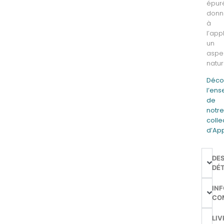
épur
donn
à
l’app
un
aspe
natur
Déco
l’en
de
notr
colle
d’Ap
DE
DÉT
IN
CO
LIV