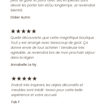
peut se garer et partir avec ses emplettes sans
devoir les porter loin et/ou longtemps. Je reviendrai
bientôt.
Didier Autric
★
★
★
★
★
Quelle découverte ,que cette magnifique boutique.
Tout y est arrangé avec beaucoup de goût. Ça
donne envie de tout acheter ! Vendeuse très
agréable. Je reviendrai lors de mon prochain séjour
dans la région
Annabelle Le Ny
★
★
★
★
★
Endroit très inspirant, les objets décoratifs et
meubles sont inédit -bravo pour cette belle
expérience et votre accueil.
Fab F