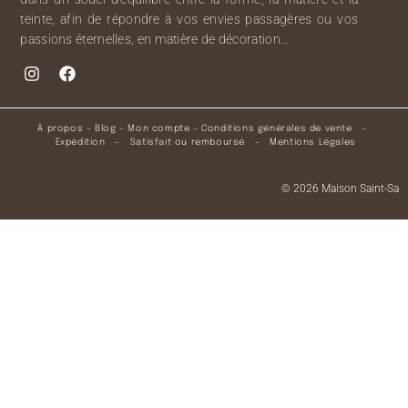
teinte, afin de répondre à vos envies passagères ou vos
passions éternelles, en matière de décoration…
À propos
–
Blog
–
Mon compte
–
Conditions générales de vente
–
Expédition
–
Satisfait ou remboursé
–
Mentions Légales
© 2026 Maison Saint-Sa