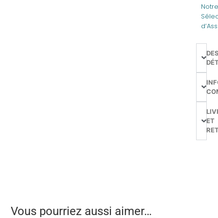
Notr
Sélec
d’Ass
DE
DÉT
IN
CO
LIV
ET
RE
Vous pourriez aussi aimer…