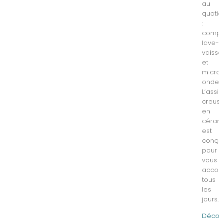
au
quoti
:
comp
lave
vaiss
et
micr
onde
L’ass
creu
en
céra
est
conç
pour
vous
acc
tous
les
jours.
Déco