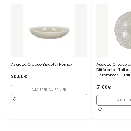
Assiette Creuse Biscotti | Pomax
Assiette Creuse e
Différentes Tailles
Céramistes – Taill
30,00
€
51,00
€
AJOUTER AU PANIER
AJOUTE