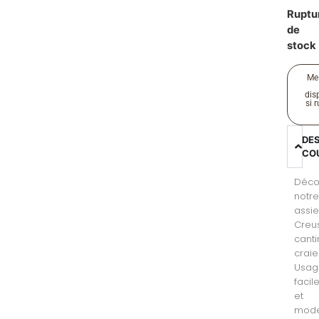
Ruptu
de
stock
Me
disp
si 
DE
CO
Déco
notr
assie
Creu
cant
craie
Usag
facil
et
mod