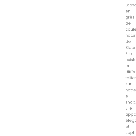
Latin
en
grès
de
coul
natur
de
Bloom
Elle
exist
en
diffé
taille
sur
notr
e-
shop
Elle
appo
élég
et
sophi