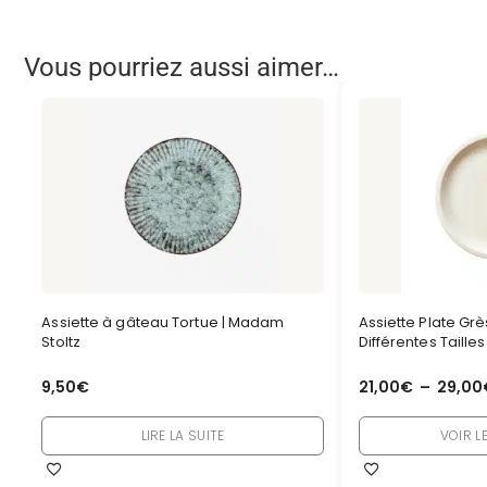
Vous pourriez aussi aimer…
Assiette à gâteau Tortue | Madam
Assiette Plate Grè
Stoltz
Différentes Taille
9,50
€
21,00
€
–
29,00
LIRE LA SUITE
VOIR L