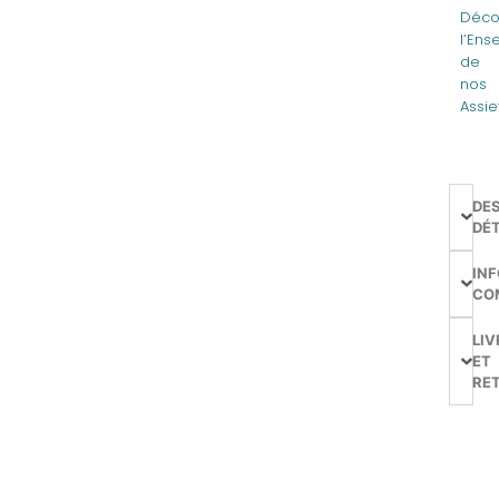
Déco
l’En
de
nos
Assie
DE
DÉT
IN
CO
LIV
ET
RE