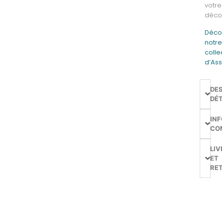
votre
décor
Déco
notr
colle
d’Ass
DE
DÉT
IN
CO
LIV
ET
RE