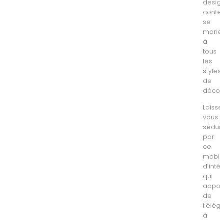
desi
cont
se
mari
à
tous
les
style
de
décor
Laiss
vous
sédu
par
ce
mobil
d’int
qui
appo
de
l’él
à