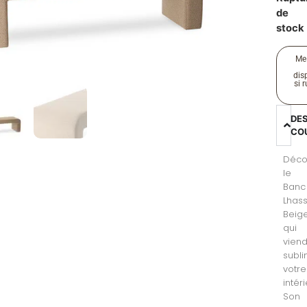
de
stock
Me
disp
si 
DE
CO
Déco
le
Banc
Lhas
Beige
qui
vien
subl
votre
intéri
Son