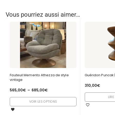
Vous pourriez aussi aimer…
Fauteuil Memento Athezza de style
Guéridon Puncak | 
vintage
310,00
€
565,00
€
–
685,00
€
LIRE
VOIR LES OPTIONS