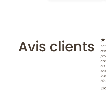
Avis clients
★
Acc
abs
pri
cal
où 
ses
loi
bie
Did