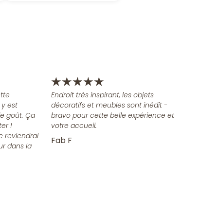
★
★
★
★
★
tte
Endroit très inspirant, les objets
 y est
décoratifs et meubles sont inédit -
e goût. Ça
bravo pour cette belle expérience et
er !
votre accueil.
e reviendrai
Fab F
ur dans la