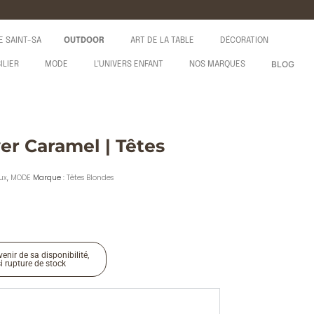
E SAINT-SA
OUTDOOR
ART DE LA TABLE
DÉCORATION
BLOG
ILIER
MODE
L'UNIVERS ENFANT
NOS MARQUES
er Caramel | Têtes
ux
,
MODE
Marque :
Têtes Blondes
enir de sa disponibilité,
si rupture de stock