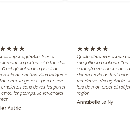
★
★
★
★
★
★
★
★
★
ueil super agréable. Y en a
Quelle découverte ,que ce
olument de partout et à tous les
magnifique boutique. Tout
x. C’est génial un lieu pareil au
arrangé avec beaucoup d
me loin de centres villes fatigants
donne envie de tout achet
l’on peut se garer et partir avec
Vendeuse très agréable. J
 emplettes sans devoir les porter
lors de mon prochain séjo
n et/ou longtemps. Je reviendrai
région
ntôt.
Annabelle Le Ny
ier Autric