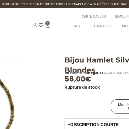
RÈGLEMENT POSSIBLE EN PLUSIEURS FOIS SANS FRAIS AVEC ALMA DÈS 300€ D’ACHAT
CARTE CADEAU
BRADERI
0
LINGE
LUMINAIRES
MOB
Bijou Hamlet Silv
Blondes
UGS
010389
Catégories
ACCESSOIRES
,
Bijo
56,00
€
Rupture de stock
Me prév
DESCRIPTION COURTE