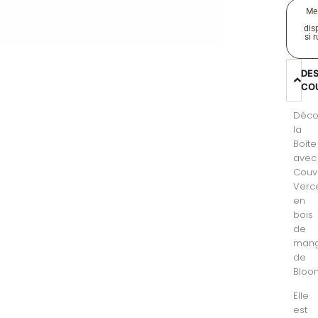
Me
disp
si 
DE
CO
Déco
la
Boîte
avec
Couv
Verce
en
bois
de
mang
de
Bloom
Elle
est