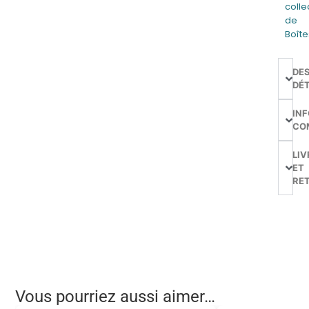
colle
de
Boîte
DE
DÉT
IN
CO
LIV
ET
RE
Vous pourriez aussi aimer…