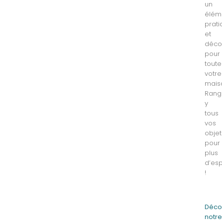
un
élém
prat
et
décor
pour
toute
votre
mais
Rang
y
tous
vos
objet
pour
plus
d’es
!
Déco
notr