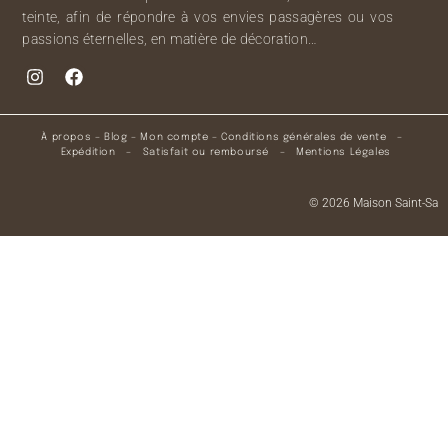
teinte, afin de répondre à vos envies passagères ou vos
passions éternelles, en matière de décoration…
À propos
–
Blog
–
Mon compte
–
Conditions générales de vente
–
Expédition
–
Satisfait ou remboursé
–
Mentions Légales
© 2026 Maison Saint-Sa