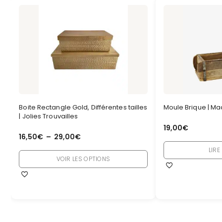
Boite Rectangle Gold, Différentes tailles
Moule Brique | Ma
| Jolies Trouvailles
19,00
€
16,50
€
–
29,00
€
LIRE
VOIR LES OPTIONS