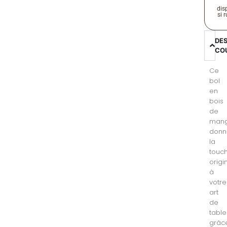
disp
si 
DE
CO
Ce
bol
en
bois
de
mang
donn
la
touc
origi
à
votre
art
de
table
grâc