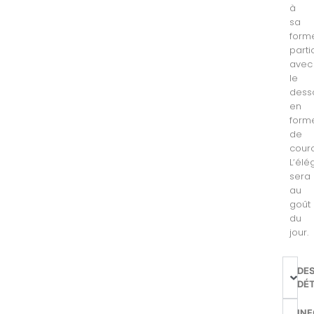
à
sa
form
parti
avec
le
dess
en
form
de
cour
L
‘
élé
sera
au
goût
du
jour.
DE
DÉT
IN