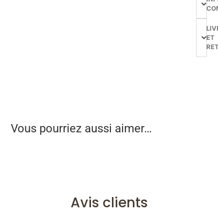
CO
LIV
ET
RE
Vous pourriez aussi aimer…
Avis clients