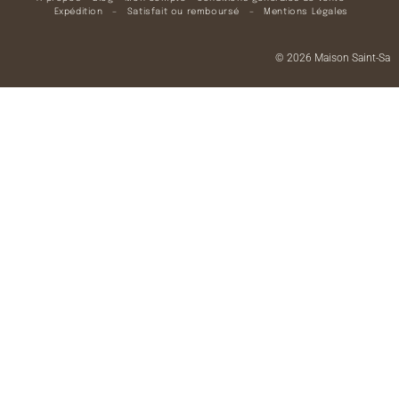
Expédition
–
Satisfait ou remboursé
–
Mentions Légales
© 2026 Maison Saint-Sa