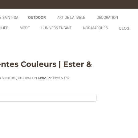
E SAINT-SA
OUTDOOR
ART DE LA TABLE
DÉCORATION
BLOG
ILIER
MODE
L'UNIVERS ENFANT
NOS MARQUES
ntes Couleurs | Ester &
T SENTEURS
,
DÉCORATION
Marque :
Ester & Erik