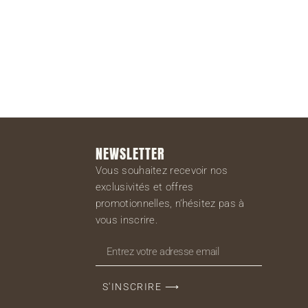
S'inscrire
NEWSLETTER
Vous souhaitez recevoir nos
exclusivités et offres
promotionnelles, n’hésitez pas à
vous inscrire.
S'INSCRIRE ⟶