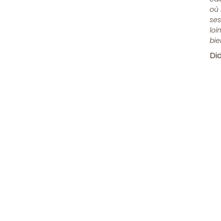
où 
ses
loi
bie
Did
Rejoindre 