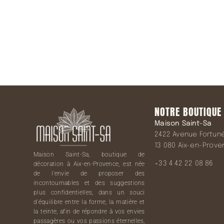
NOTRE BOUTIQUE
Maison Saint-Sa
2422 Avenue Fortuné 
13 080 Aix-en-Prov
Maison Saint-Sa, boutique de
+33 4 42 22 08 86
décoration à Aix-en-Provence, est née
de l’envie de proposer des
incontournables et des suggestions
plus confidentielles, dans un souci
d’équilibre entre la forme, la matière et
la teinte, afin de répondre à vos envies
passagères ou vos passions éternelles,