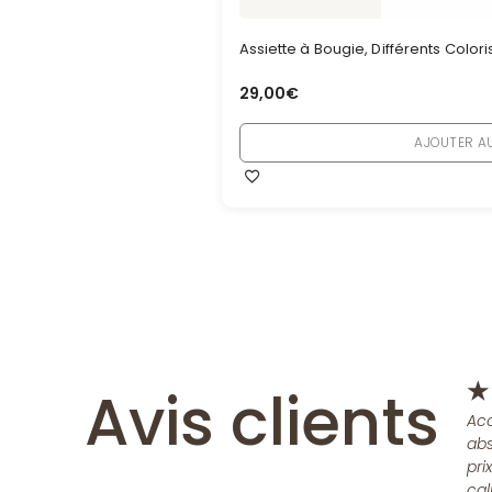
Assiette à Bougie, Différents Coloris 
29,00
€
AJOUTER AU
Avis clients
★
Acc
abs
pri
cal