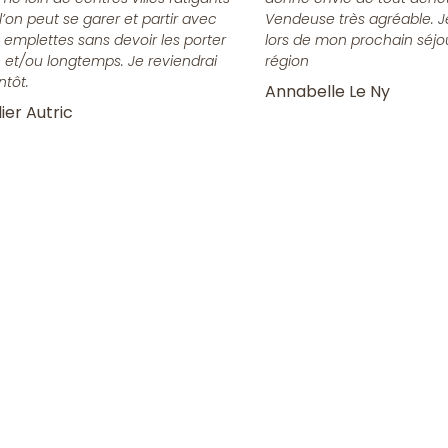
l’on peut se garer et partir avec
Vendeuse très agréable. J
 emplettes sans devoir les porter
lors de mon prochain séjo
n et/ou longtemps. Je reviendrai
région
ntôt.
Annabelle Le Ny
ier Autric
la Newsletter