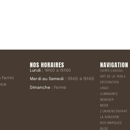
NOS HORAIRES
NAVIGATION
Lundi :
14h00 à 19h00
CARTE CADEAU
ART DE LA TABLE
Ferrini
Mardi au Samedi :
10h00 à 19h00
DÉCORATION
ence
Dimanche :
Fermé
LINGE
LUMINAIRES
MOBILIER
MODE
L’UNIVERS ENFANT
LA BRADERIE
NOS MARQUES
BLOG