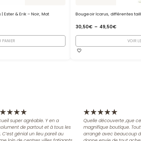
| Ester & Erik – Noir, Mat
Bougeoir Icarus, différentes taill
30,50
€
–
49,50
€
 PANIER
VOIR L
★
★
★
★
★
★
★
★
★
ueil super agréable. Y en a
Quelle découverte ,que ce
olument de partout et à tous les
magnifique boutique. Tout
x. C’est génial un lieu pareil au
arrangé avec beaucoup d
me loin de centres villes fatigants
donne envie de tout achet