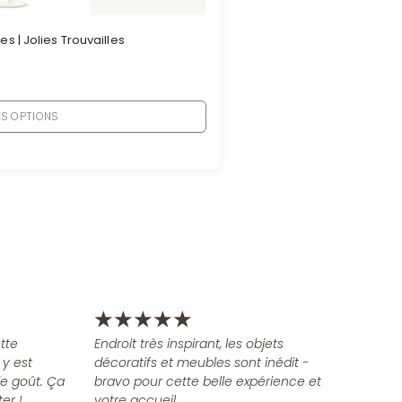
es | Jolies Trouvailles
ES OPTIONS
★
★
★
★
★
tte
Endroit très inspirant, les objets
 y est
décoratifs et meubles sont inédit -
e goût. Ça
bravo pour cette belle expérience et
er !
votre accueil.