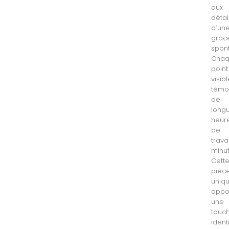
aux
détai
d’un
grâc
spon
Cha
point
visib
témo
de
long
heur
de
travai
minut
Cett
pièc
uniq
appo
une
touc
ident