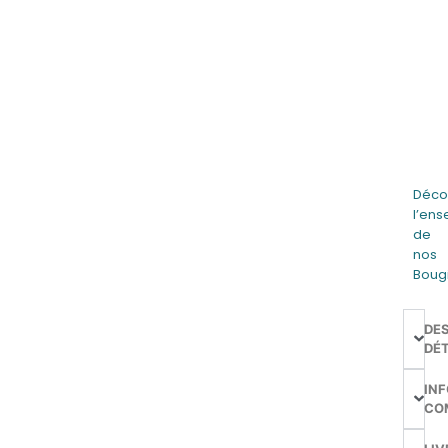
Déco
l’en
de
nos
Boug
DE
DÉT
IN
CO