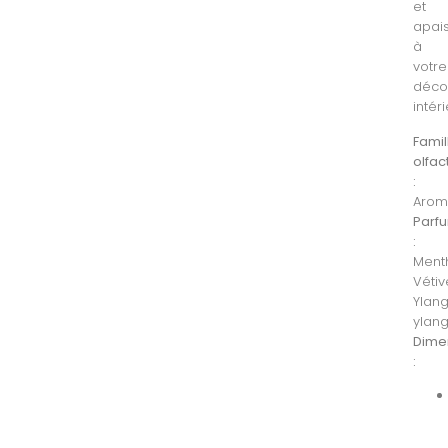
et
apai
à
votre
déco
intér
Famil
olfac
:
Arom
Parf
:
Ment
Vétiv
Ylan
ylan
Dime
: