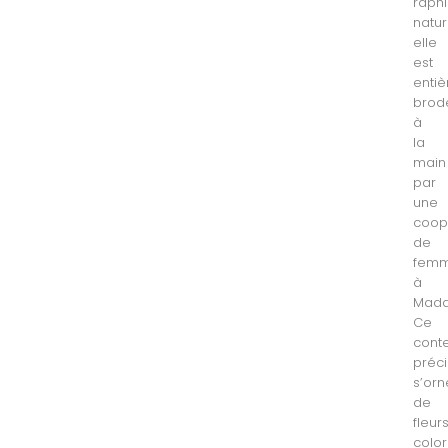
raph
natur
elle
est
enti
brod
à
la
main
par
une
coop
de
fem
à
Mada
Ce
cont
préc
s’orn
de
fleur
colo