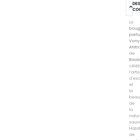
DE
CO
La
boug
parf
Vony
Ahitr
de
Bao
célè
l’art
d’ex
et
la
beau
de
la
natu
sauv
Habil
de