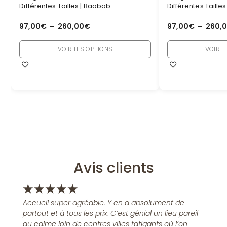
Différentes Tailles | Baobab
Différentes Taille
97,00
€
–
260,00
€
97,00
€
–
260,
VOIR LES OPTIONS
VOIR L
Avis clients
★
★
★
★
★
Accueil super agréable. Y en a absolument de
partout et à tous les prix. C’est génial un lieu pareil
au calme loin de centres villes fatigants où l’on