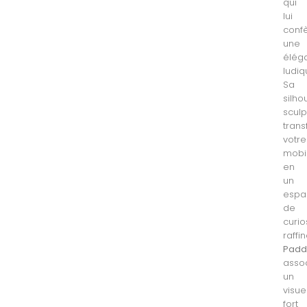
qui
lui
conf
une
élég
ludiq
Sa
silho
sculp
tran
votre
mobil
en
un
espa
de
curio
raffin
Padd
asso
un
visue
fort