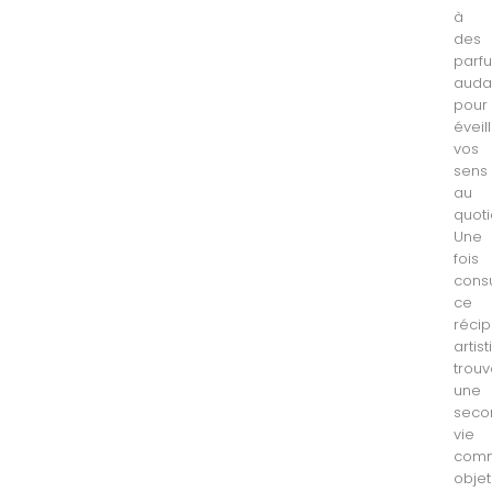
à
des
parf
auda
pour
éveil
vos
sens
au
quoti
Une
fois
cons
ce
récip
artis
trou
une
seco
vie
com
objet