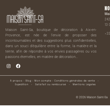
NO
Ma
242
13 
Maison Saint-Sa, boutique de décoration à Aix-en-
+33
Provence, est née de l’envie de proposer des
incontournables et des suggestions plus confidentielles,
dans un souci d’équilibre entre la forme, la matière et la
teinte, afin de répondre à vos envies passagères ou vos
passions éternelles, en matière de décoration…
À propos
–
Blog
–
Mon compte
–
Conditions générales de vente
–
Expédition
–
Satisfait ou remboursé
–
Mentions Légales
© 2026 Maison Saint-Sa