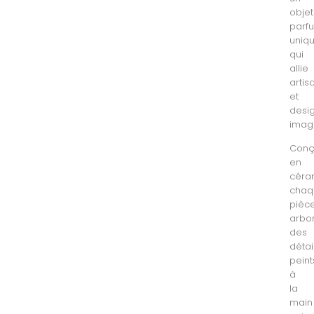
objet
parf
uniq
qui
allie
artis
et
desi
imagi
Con
en
céra
chaq
pièc
arbo
des
détai
peint
à
la
main