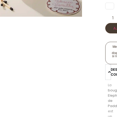
A
Me
disp
si 
DE
CO
La
boug
Elep
de
Padd
est
un