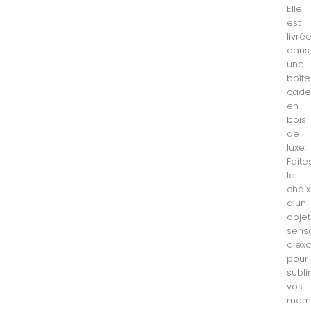
Elle
est
livré
dans
une
boîte
cade
en
bois
de
luxe.
Faite
le
choix
d’un
objet
senso
d’ex
pour
subl
vos
mom