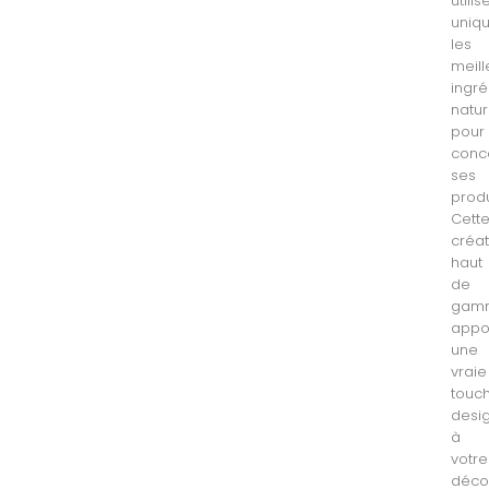
utilis
uniq
les
meill
ingré
natur
pour
conc
ses
produ
Cett
créat
haut
de
gam
appo
une
vraie
touc
desi
à
votre
décor