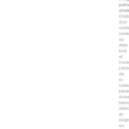
parf
d’int
s’hab
d’un
cont
miné
au
style
brut
et
mode
L’en
de
la
colle
bénéf
d’un
fabri
artis
et
soig
en