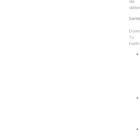
de
déten
Sent
:
Dow
To
Earth