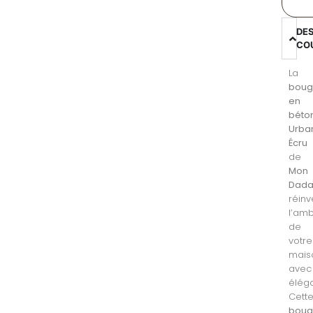
DE
CO
La
boug
en
béto
Urba
Écru
de
Mon
Dad
réinv
l’am
de
votre
mais
avec
élég
Cett
boug