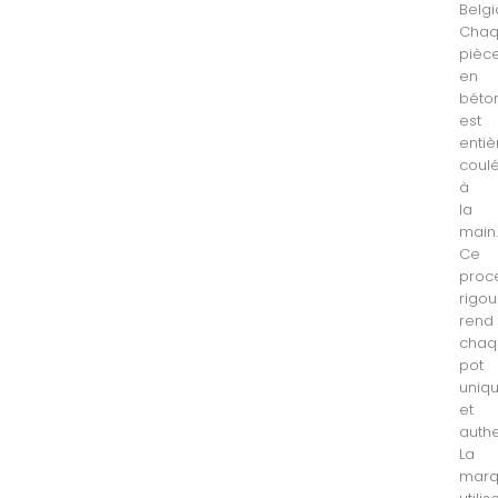
Belgi
Cha
pièc
en
béto
est
enti
coul
à
la
main
Ce
proc
rigou
rend
chaq
pot
uniq
et
authe
La
mar