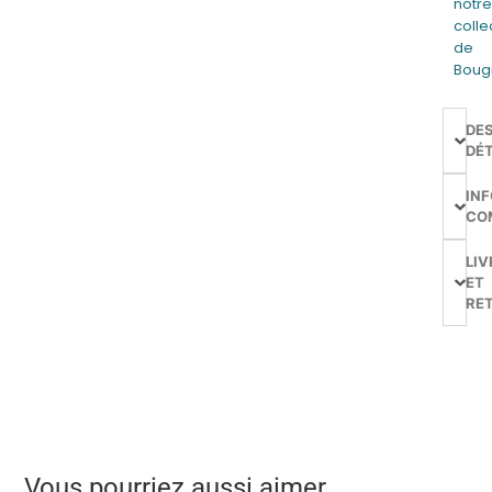
notr
colle
de
Boug
DE
DÉT
IN
CO
LIV
ET
RE
Vous pourriez aussi aimer…