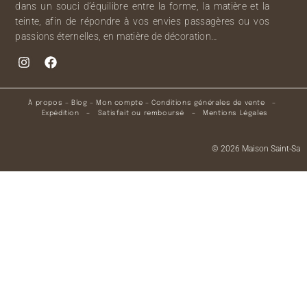
dans un souci d’équilibre entre la forme, la matière et la
teinte, afin de répondre à vos envies passagères ou vos
passions éternelles, en matière de décoration…
À propos
–
Blog
–
Mon compte
–
Conditions générales de vente
–
Expédition
–
Satisfait ou remboursé
–
Mentions Légales
© 2026 Maison Saint-Sa