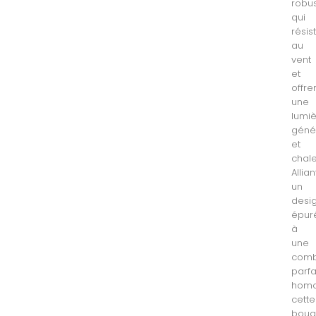
robu
qui
résis
au
vent
et
offre
une
lumi
géné
et
chal
Allian
un
desi
épur
à
une
comb
parf
homo
cette
boug