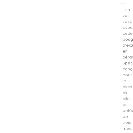
Illum
vos
soir
avec
cette
boug
d’ext
en
céra
Spéc
conç
pour
le
plein
air,
elle
est
doté
de
trois
mèc