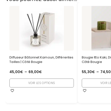
Diffuseur Bâtonnet Kamoun, Différentes
Bougie Itto Kaki, Di
Tailles | Côté Bougie
Côté Bougie
45,00
€
–
69,00
€
55,30
€
–
74,50
VOIR LES OPTIONS
VOIR L