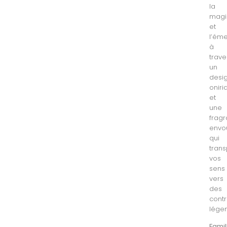
la
magi
et
l’éme
à
trave
un
desi
oniri
et
une
frag
envo
qui
trans
vos
sens
vers
des
cont
légen
Famil