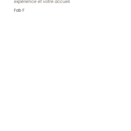
expérience et votre accueil.
Fab F
Rejoindre la Newsletter
S'inscrire