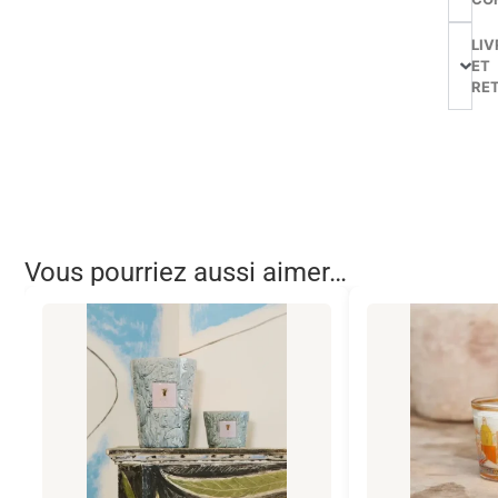
LIV
ET
RE
Vous pourriez aussi aimer…