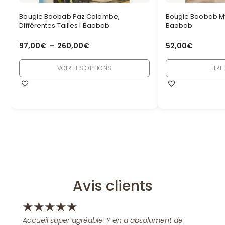
Bougie Baobab Paz Colombe,
Bougie Baobab My 
Différentes Tailles | Baobab
Baobab
97,00
€
–
260,00
€
52,00
€
VOIR LES OPTIONS
LIRE
Avis clients
★
★
★
★
★
Accueil super agréable. Y en a absolument de