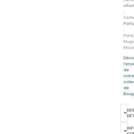
olfac
:
Vert
Parf
:
Poire
Mugu
Mous
Déco
l’en
de
notr
colle
de
Boug
DE
DÉT
IN
CO