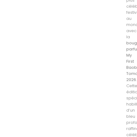
plus
célè
festiv
au
mon
avec
la
boug
parf
My
First
Bao
Tomo
2026
.
Cett
éditi
spéci
habil
d’un
bleu
prof
raffin
célè