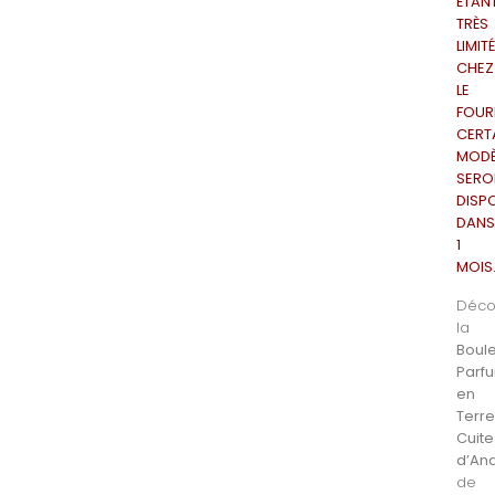
ÉTAN
TRÈS
LIMIT
CHEZ
LE
FOUR
CERT
MODÈ
SERO
DISP
DAN
1
MOIS
Déco
la
Boul
Parf
en
Terr
Cuite
d’An
de