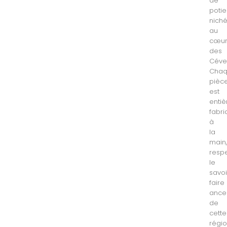
de
potie
nich
au
cœu
des
Céve
Cha
pièc
est
enti
fabr
à
la
main
resp
le
savoi
faire
ances
de
cette
régi