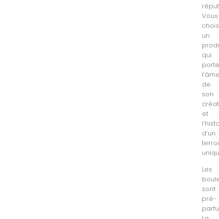
réput
Vous
chois
un
produ
qui
port
l’âm
de
son
créa
et
l’hist
d’un
terroi
uniqu
Les
boul
sont
pré-
parf
La