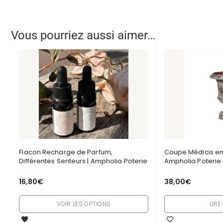
Vous pourriez aussi aimer…
Flacon Recharge de Parfum,
Coupe Médicis en 
Différentes Senteurs | Ampholia Poterie
Ampholia Poterie
16,80
€
38,00
€
VOIR LES OPTIONS
LIRE