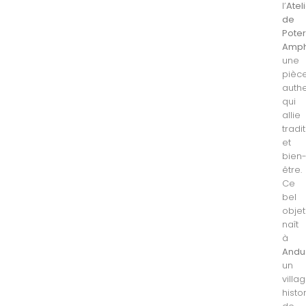
l’
Atel
de
Poter
Amph
une
pièc
auth
qui
allie
tradi
et
bien
être.
Ce
bel
objet
naît
à
Andu
un
villa
histo