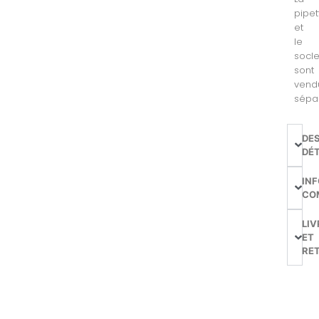
pipet
et
le
socl
sont
vend
sépa
DE
DÉT
IN
CO
LIV
ET
RE