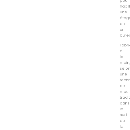
pour
habil
une
étag
ou
un
bure
Fabr
à
la
main
selo
une
tech
de
moul
tradi
dans
le
sud
de
la