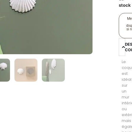
stock
Me
disp
si 
DE
CO
Le
coqu
est
idéal
sur
un
mur
intér
ou
extér
mais
égal