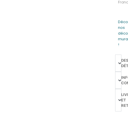
Franc
Déco
nos
déco
mura
!
DE
DÉT
IN
CO
LIV
ET
RE