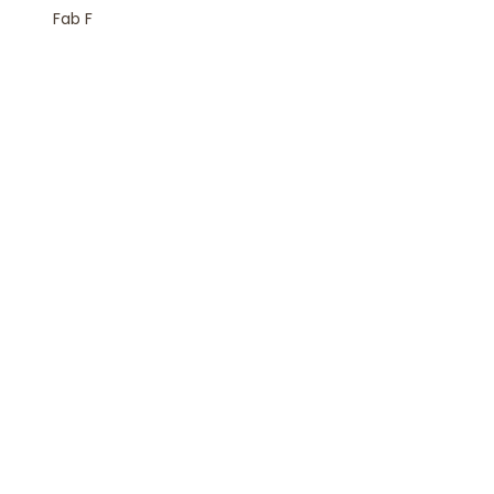
Fab F
Rejoindre la Newsletter
S'inscrire