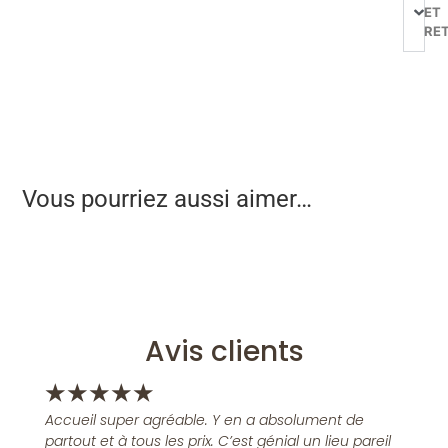
ET
RE
Vous pourriez aussi aimer…
Avis clients
★
★
★
★
★
Accueil super agréable. Y en a absolument de
partout et à tous les prix. C’est génial un lieu pareil