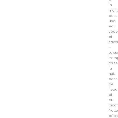
la
main
dans
une
eau
tiède
et
savo
–
Laiss
trem
toute
la
nuit
dans
de
l’eau
et
du
bica
frott
déli