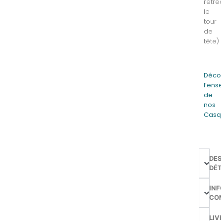
rétré
le
tour
de
tête)
Déco
l’en
de
nos
Casq
DE
DÉT
IN
CO
LIV