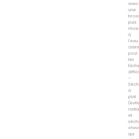
avec
une
bros
puis
rince
à
l’eau
clair
pour
les
tâch
diffic
–
Séch
à
plat
(évit
radia
et
sèch
chev
qui