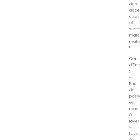
des
acce
utiles
et
surto
matc
matc
!
Cons
d’Ent
:
–
Pas
de
pass
en
mach
à
laver
–
Lava
à