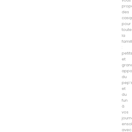
vous
prop
des
casq
pour
toute
la
famil
:
petit
et
gran
appo
du
pep’
et
du
fun
à
vos
jour
ensol
avec