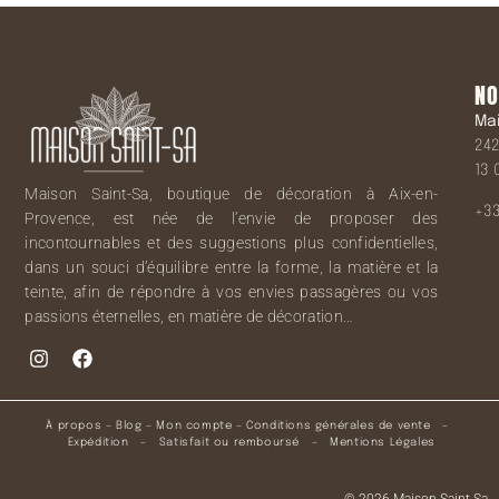
NO
Ma
242
13 
Maison Saint-Sa, boutique de décoration à Aix-en-
+33
Provence, est née de l’envie de proposer des
incontournables et des suggestions plus confidentielles,
dans un souci d’équilibre entre la forme, la matière et la
teinte, afin de répondre à vos envies passagères ou vos
passions éternelles, en matière de décoration…
À propos
–
Blog
–
Mon compte
–
Conditions générales de vente
–
Expédition
–
Satisfait ou remboursé
–
Mentions Légales