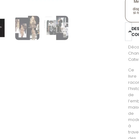
Me
disp
si 
DE
CO
Déco
Chan
Catwa
Ce
livre
raco
l’hist
de
l’em
mais
de
mod
à
trave
des