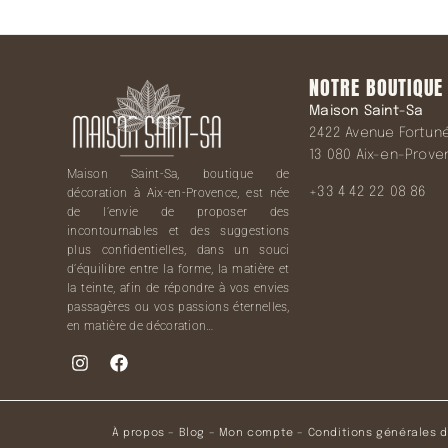
NOTRE BOUTIQUE
Maison Saint-Sa
2422 Avenue Fortuné 
13 080 Aix-en-Prov
Maison Saint-Sa, boutique de
+33 4 42 22 08 86
décoration à Aix-en-Provence, est née
de l’envie de proposer des
incontournables et des suggestions
plus confidentielles, dans un souci
d’équilibre entre la forme, la matière et
la teinte, afin de répondre à vos envies
passagères ou vos passions éternelles,
en matière de décoration…
À propos
–
Blog
–
Mon compte
–
Conditions générales 