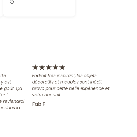
★
★
★
★
★
tte
Endroit très inspirant, les objets
 y est
décoratifs et meubles sont inédit -
e goût. Ça
bravo pour cette belle expérience et
er !
votre accueil.
e reviendrai
Fab F
ur dans la