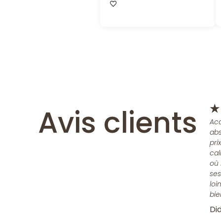
Avis clients
★
Acc
abs
pri
cal
où 
ses
loi
bie
Did