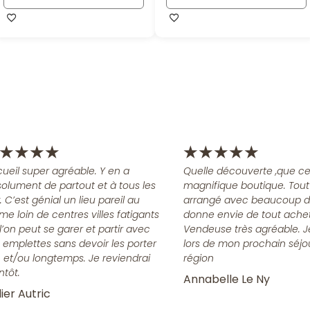
★
★
★
★
★
★
★
★
★
ueil super agréable. Y en a
Quelle découverte ,que ce
olument de partout et à tous les
magnifique boutique. Tout
x. C’est génial un lieu pareil au
arrangé avec beaucoup d
me loin de centres villes fatigants
donne envie de tout achet
l’on peut se garer et partir avec
Vendeuse très agréable. J
 emplettes sans devoir les porter
lors de mon prochain séjo
n et/ou longtemps. Je reviendrai
région
ntôt.
Annabelle Le Ny
ier Autric