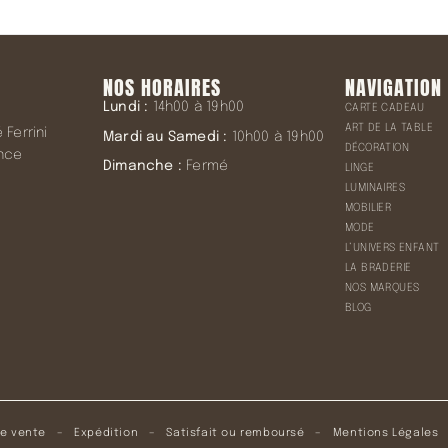
NOS HORAIRES
NAVIGATION
Lundi :
14h00 à 19h00
CARTE CADEAU
ART DE LA TABLE
Ferrini
Mardi au Samedi :
10h00 à 19h00
DÉCORATION
ence
Dimanche :
Fermé
LINGE
LUMINAIRES
MOBILIER
MODE
L’UNIVERS ENFANT
LA BRADERIE
NOS MARQUES
BLOG
de vente
–
Expédition
–
Satisfait ou remboursé
–
Mentions Légales