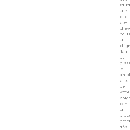
struc
une
queu
de-
chev
haute
un
chig
flou,
ou
gliss
le
simp
auto
de
votre
poig
com
un
brac
grap
très