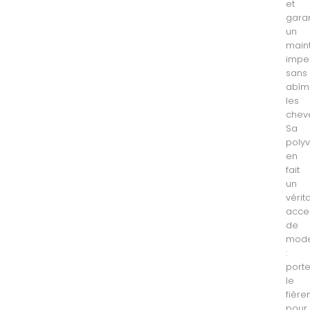
et
garan
un
main
impe
sans
abîm
les
chev
Sa
poly
en
fait
un
vérit
acce
de
mod
:
port
le
fièr
pour