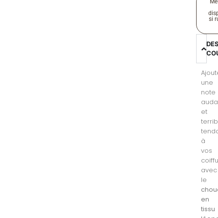
Me
disp
si 
DE
CO
Ajout
une
note
auda
et
terri
tend
à
vos
coiff
avec
le
chou
en
tissu