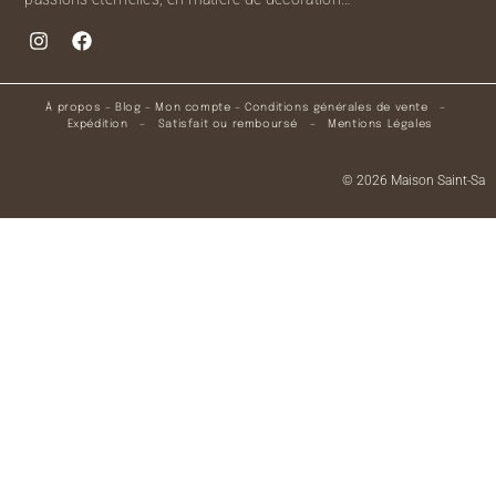
À propos
–
Blog
–
Mon compte
–
Conditions générales de vente
–
Expédition
–
Satisfait ou remboursé
–
Mentions Légales
© 2026 Maison Saint-Sa