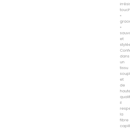
irrési
touc
«
grao
»
sauv
et
stylé
Conf
dans
un
tissu
soup
et
de
haut
quali
il
resp
la
fibre
capil