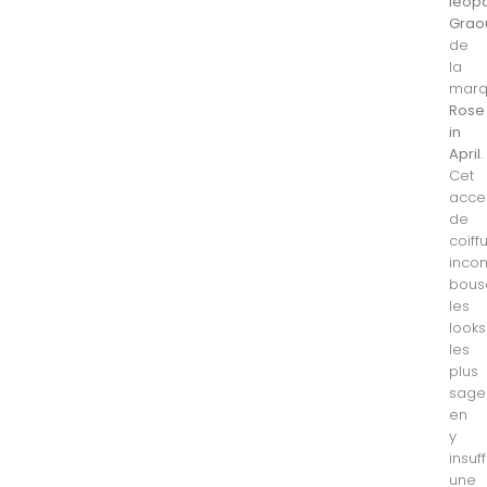
léop
Grao
de
la
mar
Rose
in
April
.
Cet
acce
de
coiff
inco
bous
les
looks
les
plus
sage
en
y
insuf
une