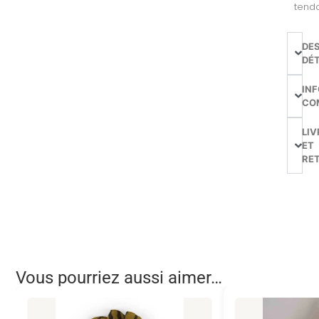
tend
DE
DÉT
IN
CO
LIV
ET
RE
Vous pourriez aussi aimer…