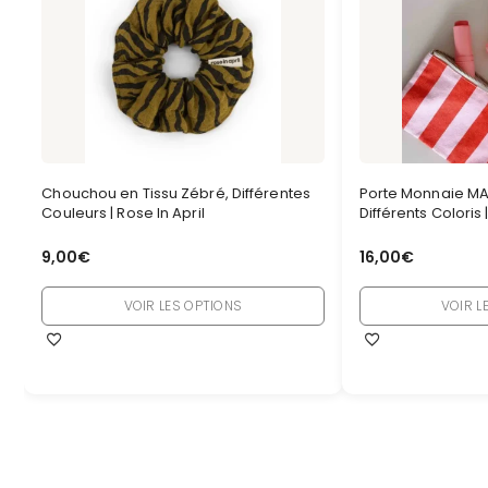
Chouchou en Tissu Zébré, Différentes
Porte Monnaie MA
Couleurs | Rose In April
Différents Coloris 
9,00
€
16,00
€
VOIR LES OPTIONS
VOIR L