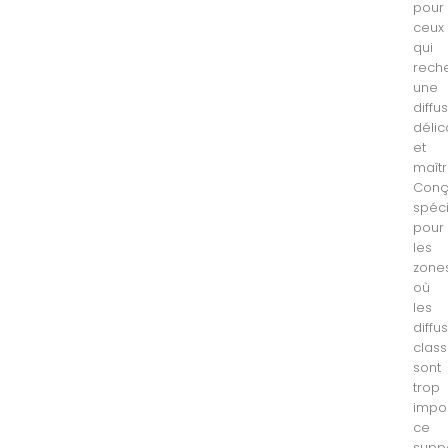
pour
ceux
qui
rech
une
diffu
délic
et
maîtr
Con
spéc
pour
les
zone
où
les
diffu
clas
sont
trop
impo
ce
supp