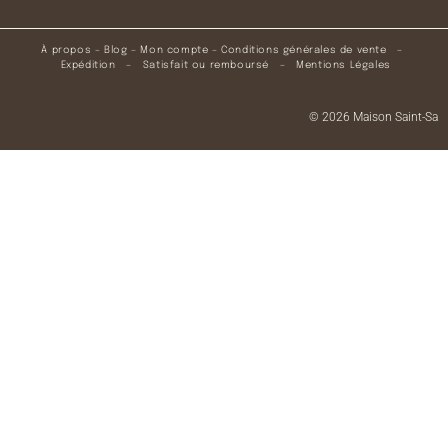
À propos
–
Blog
–
Mon compte
–
Conditions générales de vente
–
Expédition
–
Satisfait ou remboursé
–
Mentions Légales
© 2026 Maison Saint-Sa