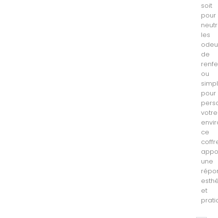
soit
pour
neutr
les
odeu
de
renf
ou
simp
pour
pers
votre
envi
ce
coffr
appo
une
répo
esth
et
prati