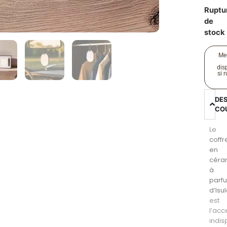
Ruptu
de
stock
Me
disp
si 
DE
CO
Le
coffr
en
céra
à
parf
d’Isu
est
l’acc
indi