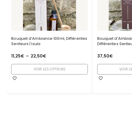
Bouquet d’Ambiance 100ml, Différentes
Bouquet d’Ambia
Senteurs | Isula
Différentes Senteur
11,25
€
–
22,50
€
37,50
€
VOIR LES OPTIONS
VOIR L