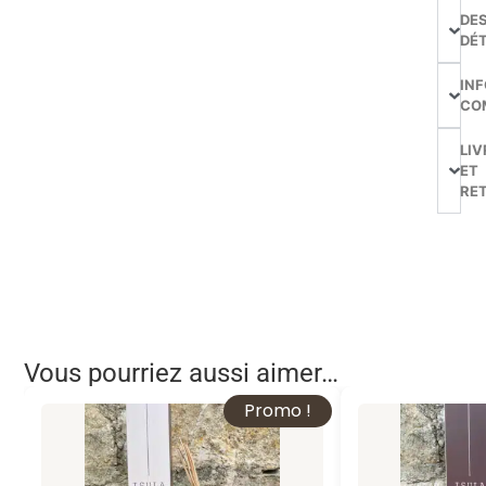
DE
DÉT
IN
CO
LIV
ET
RE
Vous pourriez aussi aimer…
Promo !