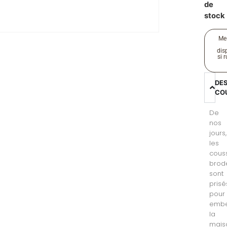
de
stock
Me
disp
si 
DE
CO
De
nos
jours,
les
cous
brod
sont
prisé
pour
embel
la
mais