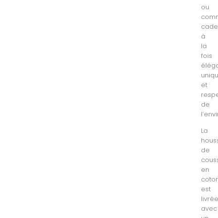
ou
com
cade
à
la
fois
éléga
uniq
et
resp
de
l’env
La
hous
de
cous
en
coto
est
livré
avec