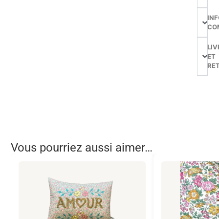
IN
CO
LIV
ET
RE
Vous pourriez aussi aimer…