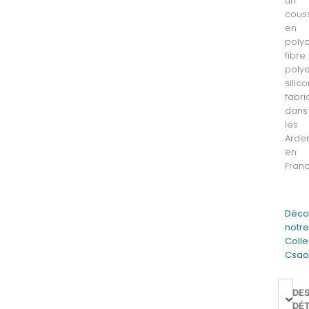
un
cous
en
poly
fibre
polye
silic
fabr
dans
les
Arde
en
Franc
Déco
notr
Colle
Csa
DE
DÉT