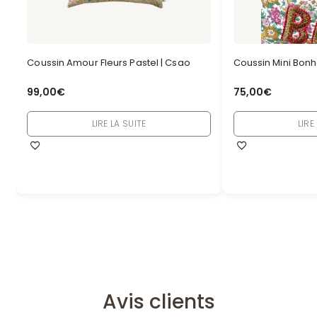
Coussin Amour Fleurs Pastel | Csao
Coussin Mini Bonh
99,00
€
75,00
€
LIRE LA SUITE
LIRE
Avis clients