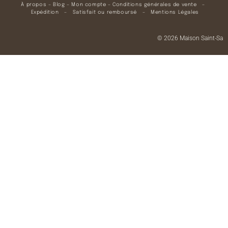
À propos
–
Blog
–
Mon compte
–
Conditions générales de vente
–
Expédition
–
Satisfait ou remboursé
–
Mentions Légales
© 2026 Maison Saint-Sa