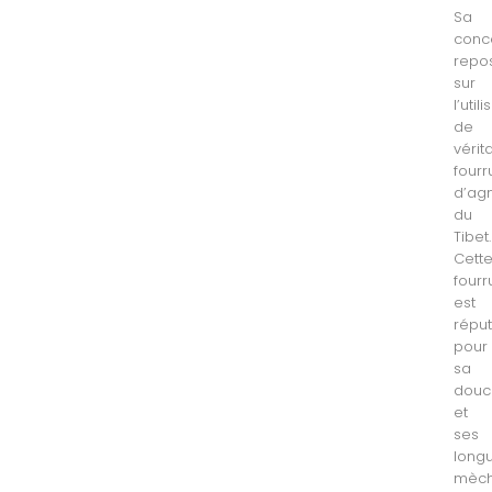
Sa
conc
repo
sur
l’util
de
vérit
fourr
d’ag
du
Tibet.
Cett
fourr
est
répu
pour
sa
douc
et
ses
long
mèc