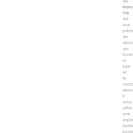
de
Mais
Yak
est
une
pièc
de
déco
qui
inca
le
luxe
et
le
confo
absol
Il
vous
offre
une
expé
tactil
inco