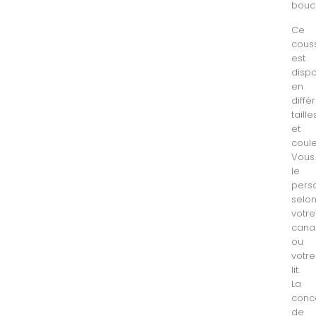
bouc
Ce
cous
est
dispo
en
diffé
taille
et
coule
Vous
le
pers
selo
votre
cana
ou
votre
lit.
La
conc
de