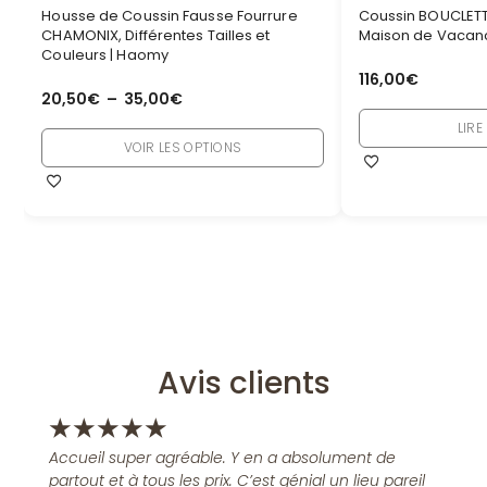
Housse de Coussin Fausse Fourrure
Coussin BOUCLETT
CHAMONIX, Différentes Tailles et
Maison de Vacan
Couleurs | Haomy
116,00
€
20,50
€
–
35,00
€
LIRE
VOIR LES OPTIONS
Avis clients
★
★
★
★
★
Accueil super agréable. Y en a absolument de
partout et à tous les prix. C’est génial un lieu pareil