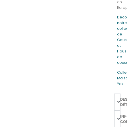
en
Euro
Déco
notr
colle
de
Cous
et
Hous
de
cous
Colle
Mais
Yak
DE
DÉT
IN
CO