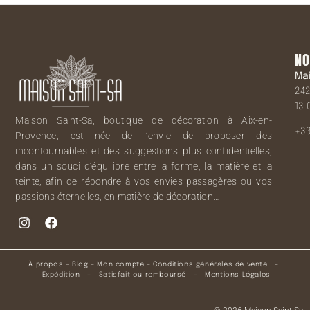
NO
Ma
242
13 
Maison Saint-Sa, boutique de décoration à Aix-en-
+33
Provence, est née de l’envie de proposer des
incontournables et des suggestions plus confidentielles,
dans un souci d’équilibre entre la forme, la matière et la
teinte, afin de répondre à vos envies passagères ou vos
passions éternelles, en matière de décoration…
À propos
–
Blog
–
Mon compte
–
Conditions générales de vente
–
Expédition
–
Satisfait ou remboursé
–
Mentions Légales