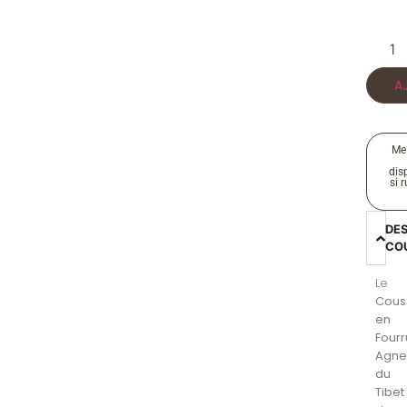
A
Me
disp
si 
DE
CO
Le
Cous
en
Fourr
Agne
du
Tibet