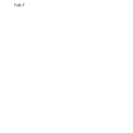
Fab F
Rejoindre la Newsletter
S'inscrire