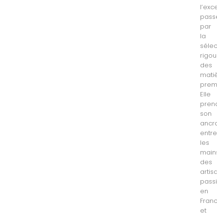
l’exc
pass
par
la
sélec
rigo
des
mati
prem
Elle
pren
son
ancr
entr
les
main
des
artis
pass
en
Fran
et