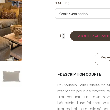
TAILLES
AJOUTER AU PANI
Me prév
DESCRIPTION COURTE
Le
Coussin Toile Belsize
de
M
référence pour les amateurs
d’authenticité. Fruit d’un tra
bénéficie d’une fabrication f
irréprochable. La toile sélect