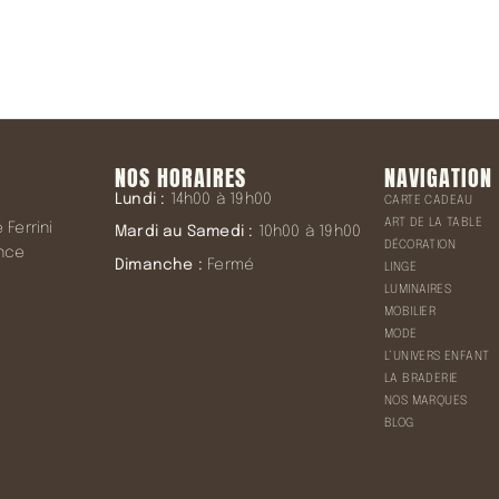
NOS HORAIRES
NAVIGATION
Lundi :
14h00 à 19h00
CARTE CADEAU
ART DE LA TABLE
Ferrini
Mardi au Samedi :
10h00 à 19h00
DÉCORATION
ence
Dimanche :
Fermé
LINGE
LUMINAIRES
MOBILIER
MODE
L’UNIVERS ENFANT
LA BRADERIE
NOS MARQUES
BLOG