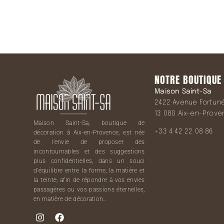
NOTRE BOUTIQUE
Maison Saint-Sa
2422 Avenue Fortuné 
13 080 Aix-en-Prov
Maison Saint-Sa, boutique de
+33 4 42 22 08 86
décoration à Aix-en-Provence, est née
de l’envie de proposer des
incontournables et des suggestions
plus confidentielles, dans un souci
d’équilibre entre la forme, la matière et
la teinte, afin de répondre à vos envies
passagères ou vos passions éternelles,
en matière de décoration…