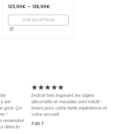
123,00
€
–
136,00
€
VOIR LES OPTIONS
★
★
★
★
★
tte
Endroit très inspirant, les objets
 y est
décoratifs et meubles sont inédit -
e goût. Ça
bravo pour cette belle expérience et
er !
votre accueil.
e reviendrai
Fab F
ur dans la