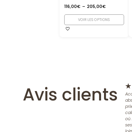
116,00
€
–
205,00
€
VOIR LES OPTIONS
Avis clients
★
Acc
abs
pri
cal
où 
ses
loi