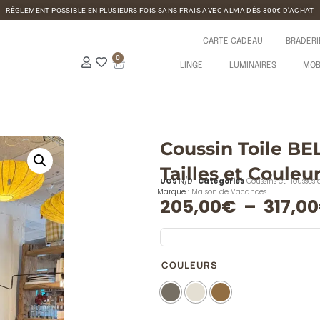
RÈGLEMENT POSSIBLE EN PLUSIEURS FOIS SANS FRAIS AVEC ALMA DÈS 300€ D’ACHAT
CARTE CADEAU
BRADERI
0
LINGE
LUMINAIRES
MOB
Coussin Toile BE
Tailles et Couleu
UGS
N/D
Catégories
Coussins et Housses 
Marque :
Maison de Vacances
205,00
€
–
317,00
COULEURS