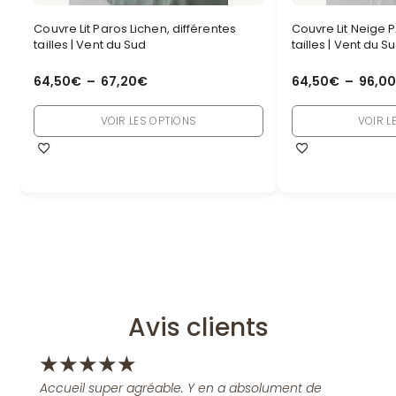
Couvre Lit Paros Lichen, différentes
Couvre Lit Neige 
tailles | Vent du Sud
tailles | Vent du S
64,50
€
–
67,20
€
64,50
€
–
96,00
VOIR LES OPTIONS
VOIR L
Avis clients
★
★
★
★
★
Accueil super agréable. Y en a absolument de