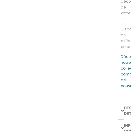
déco
de
votre
lit.
Disp
en
diffé
colori
Déco
notr
colle
comp
de
couv
lit.
DE
DÉT
IN
CO