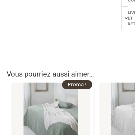
LIV
ET
RE
Vous pourriez aussi aimer…
Promo !