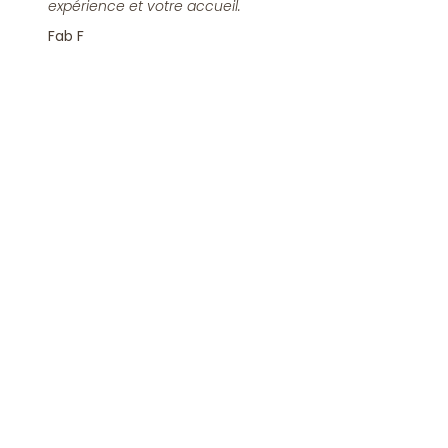
expérience et votre accueil.
Fab F
Rejoindre la Newsletter
S'inscrire