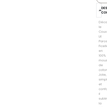
DE
CO
Déco
le
Couv
Lit
Paro
Ficel
en
100%
mous
de
coton
Jolie,
simp
et
confo
il
subl
la