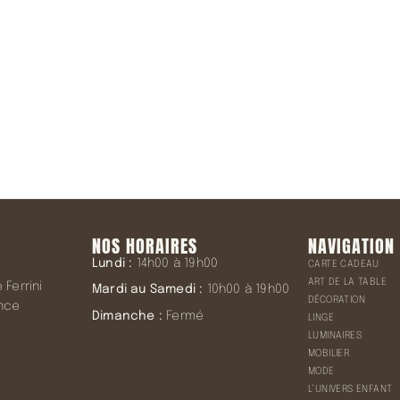
NOS HORAIRES
NAVIGATION
Lundi :
14h00 à 19h00
CARTE CADEAU
ART DE LA TABLE
Ferrini
Mardi au Samedi :
10h00 à 19h00
DÉCORATION
ence
Dimanche :
Fermé
LINGE
LUMINAIRES
MOBILIER
MODE
L’UNIVERS ENFANT