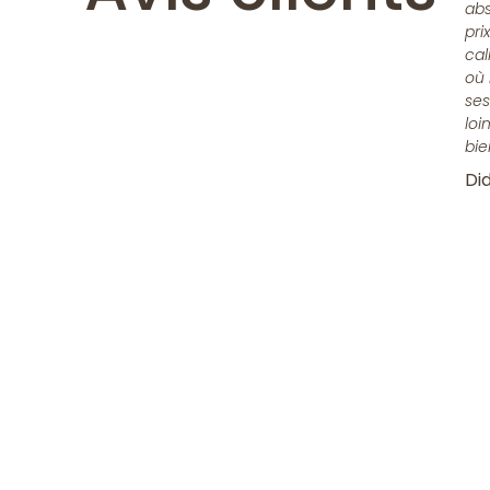
abs
pri
cal
où 
ses
loi
bie
Did
Rejoindre 