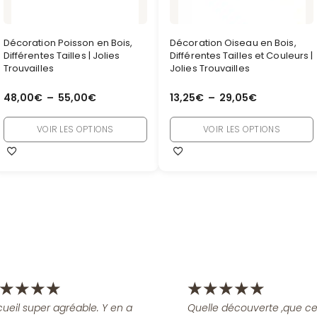
Décoration Poisson en Bois,
Décoration Oiseau en Bois,
Différentes Tailles | Jolies
Différentes Tailles et Couleurs |
Trouvailles
Jolies Trouvailles
48,00
€
–
55,00
€
13,25
€
–
29,05
€
VOIR LES OPTIONS
VOIR LES OPTIONS
★
★
★
★
★
★
★
★
★
ueil super agréable. Y en a
Quelle découverte ,que ce