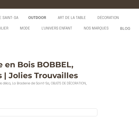
E SAINT-SA
OUTDOOR
ART DE LA TABLE
DÉCORATION
BLOG
ILIER
MODE
L'UNIVERS ENFANT
NOS MARQUES
e en Bois BOBBEL,
 | Jolies Trouvailles
es déco
,
La Braderie de Saint-Sa
,
OBJETS DE DÉCORATION
,