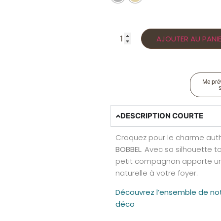
AJOUTER AU PANI
Me prév
DESCRIPTION COURTE
Craquez pour le charme aut
BOBBEL
. Avec sa silhouette t
petit compagnon apporte un
naturelle à votre foyer.
Découvrez l’ensemble de notr
déco