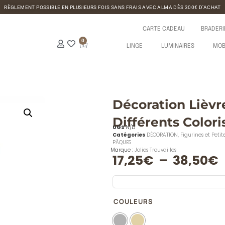
RÈGLEMENT POSSIBLE EN PLUSIEURS FOIS SANS FRAIS AVEC ALMA DÈS 300€ D’ACHAT
CARTE CADEAU
BRADERI
0
LINGE
LUMINAIRES
MOB
Décoration Lièvr
Différents Coloris
UGS
N/D
Catégories
DÉCORATION
,
Figurines et Petit
PÂQUES
Marque :
Jolies Trouvailles
17,25
€
–
38,50
€
COULEURS