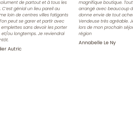
olument de partout et à tous les
magnifique boutique. Tout
x. C’est génial un lieu pareil au
arrangé avec beaucoup d
me loin de centres villes fatigants
donne envie de tout achet
l’on peut se garer et partir avec
Vendeuse très agréable. J
 emplettes sans devoir les porter
lors de mon prochain séjo
n et/ou longtemps. Je reviendrai
région
ntôt.
Annabelle Le Ny
ier Autric
la Newsletter