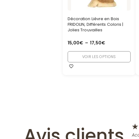
Décoration Lièvre en Bois
FRIDOLIN, Différents Coloris |
Jolies Trouvailles
15,00
€
–
17,50
€
VOIR LES OPTIONS
Avis clients
★
Acc