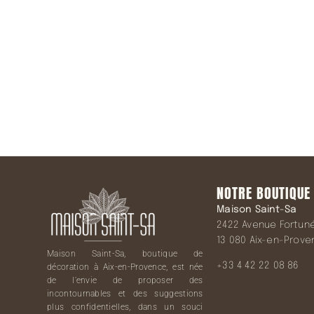
NOTRE BOUTIQUE
Maison Saint-Sa
2422 Avenue Fortuné 
13 080 Aix-en-Prov
Maison Saint-Sa, boutique de
+33 4 42 22 08 86
décoration à Aix-en-Provence, est née
de l’envie de proposer des
incontournables et des suggestions
plus confidentielles, dans un souci