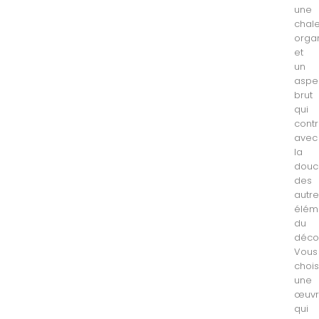
une
chal
orga
et
un
aspe
brut
qui
cont
avec
la
douc
des
autr
élém
du
déco
Vous
chois
une
œuv
qui