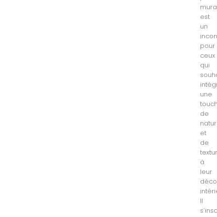
mura
est
un
inco
pour
ceux
qui
souha
intég
une
touc
de
natu
et
de
textu
à
leur
déco
intér
Il
s’insc