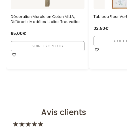
Décoration Murale en Coton MILLA,
Tableau Fleur Vert
Différents Modèles | Jolies Trouvailles
32,50
€
65,00
€
AJOUTE
VOIR LES OPTIONS
Avis clients
★
★
★
★
★