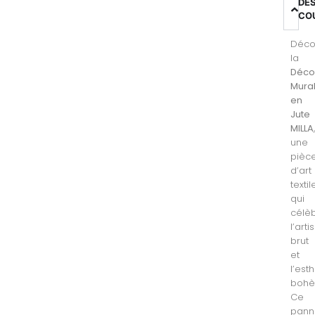
DE
CO
Déco
la
Déco
Mura
en
Jute
MILLA
une
pièc
d’art
textil
qui
célè
l’art
brut
et
l’est
bohè
Ce
pann