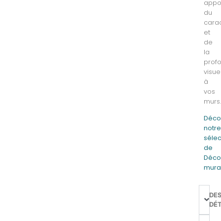
appo
du
cara
et
de
la
prof
visue
à
vos
murs
Déco
notr
sélec
de
Déco
mura
DE
DÉT