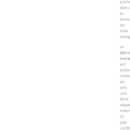
parf
dans
la
tend
du
slow
desi
La
déco
mura
est
enti
réali
en
jute,
une
fibre
végé
natur
La
jute
conf