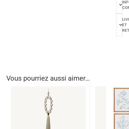
IN
CO
LIV
ET
RE
Vous pourriez aussi aimer…