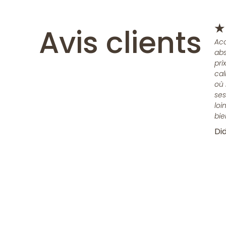
Avis clients
★
Acc
abs
pri
cal
où 
ses
loi
bie
Did