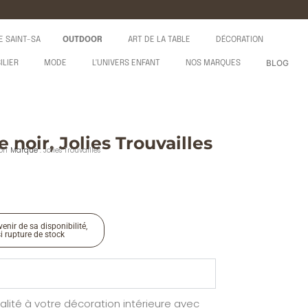
E SAINT-SA
OUTDOOR
ART DE LA TABLE
DÉCORATION
BLOG
ILIER
MODE
L'UNIVERS ENFANT
NOS MARQUES
 noir, Jolies Trouvailles
ion
Marque :
Jolies Trouvailles
enir de sa disponibilité,
si rupture de stock
alité à votre décoration intérieure avec