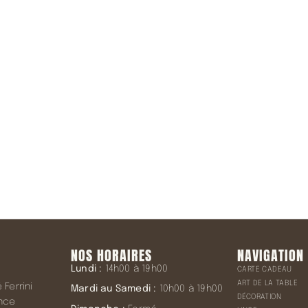
la Newsletter
NOS HORAIRES
NAVIGATION
Lundi :
14h00 à 19h00
CARTE CADEAU
ART DE LA TABLE
Ferrini
Mardi au Samedi :
10h00 à 19h00
DÉCORATION
ence