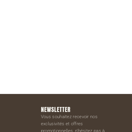
S'inscrire
NEWSLETTER
Vous souhaitez recevoir nos
exclusivités et offres
promotionnelles, n’hésitez pas à