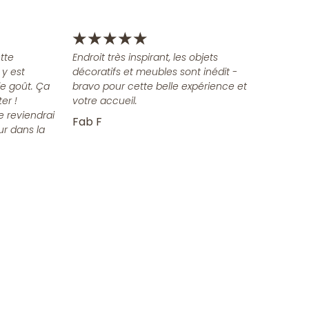
★
★
★
★
★
tte
Endroit très inspirant, les objets
 y est
décoratifs et meubles sont inédit -
e goût. Ça
bravo pour cette belle expérience et
er !
votre accueil.
e reviendrai
Fab F
ur dans la