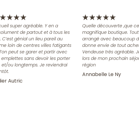
★
★
★
★
★
★
★
★
★
ueil super agréable. Y en a
Quelle découverte ,que ce
olument de partout et à tous les
magnifique boutique. Tout
x. C’est génial un lieu pareil au
arrangé avec beaucoup d
me loin de centres villes fatigants
donne envie de tout achet
l’on peut se garer et partir avec
Vendeuse très agréable. J
 emplettes sans devoir les porter
lors de mon prochain séjo
n et/ou longtemps. Je reviendrai
région
ntôt.
Annabelle Le Ny
ier Autric