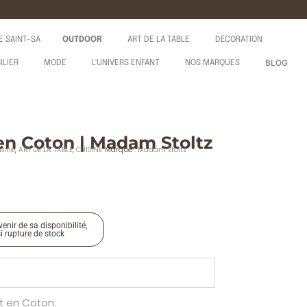
E SAINT-SA
OUTDOOR
ART DE LA TABLE
DÉCORATION
BLOG
ILIER
MODE
L'UNIVERS ENFANT
NOS MARQUES
en Coton | Madam Stoltz
isine
,
ART DE LA TABLE
,
CUISINE
Marque :
Madam Stoltz
enir de sa disponibilité,
si rupture de stock
t en Coton.