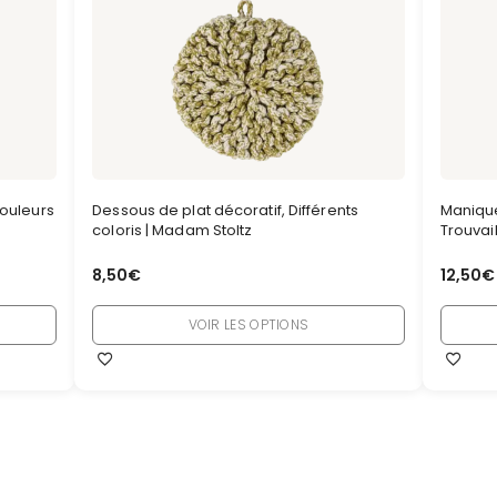
couleurs
Dessous de plat décoratif, Différents
Manique 
coloris | Madam Stoltz
Trouvai
8,50
€
12,50
€
VOIR LES OPTIONS