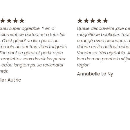
★
★
★
★
★
★
★
★
★
ueil super agréable. Y en a
Quelle découverte ,que ce
olument de partout et à tous les
magnifique boutique. Tout
x. C’est génial un lieu pareil au
arrangé avec beaucoup d
me loin de centres villes fatigants
donne envie de tout achet
l’on peut se garer et partir avec
Vendeuse très agréable. J
 emplettes sans devoir les porter
lors de mon prochain séjo
n et/ou longtemps. Je reviendrai
région
ntôt.
Annabelle Le Ny
ier Autric