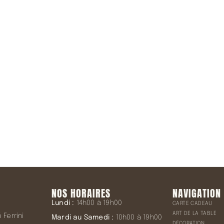
la Newsletter
NOS HORAIRES
NAVIGATION
Lundi :
14h00 à 19h00
CARTE CADEAU
ART DE LA TABLE
Ferrini
Mardi au Samedi :
10h00 à 19h00
DÉCORATION