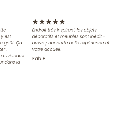
★
★
★
★
★
tte
Endroit très inspirant, les objets
 y est
décoratifs et meubles sont inédit -
e goût. Ça
bravo pour cette belle expérience et
er !
votre accueil.
e reviendrai
Fab F
ur dans la