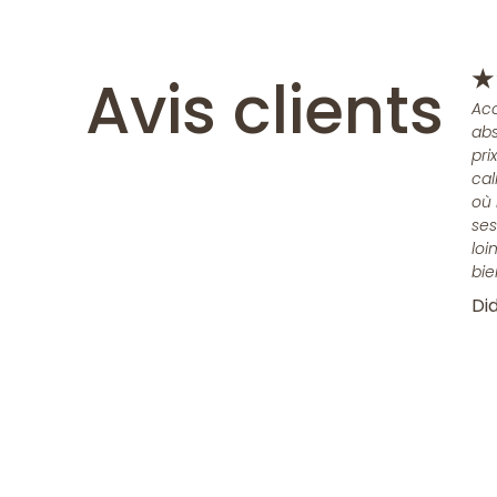
Avis clients
★
Acc
abs
pri
cal
où 
ses
loi
bie
Did