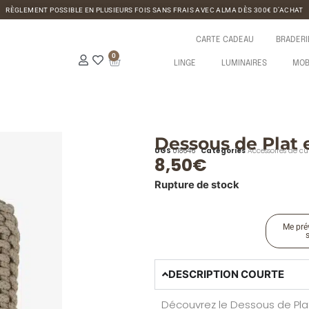
RÈGLEMENT POSSIBLE EN PLUSIEURS FOIS SANS FRAIS AVEC ALMA DÈS 300€ D’ACHAT
CARTE CADEAU
BRADERI
0
LINGE
LUMINAIRES
MOB
Dessous de Plat 
UGS
018646
Catégories
Accessoires de cu
8,50
€
Rupture de stock
Me prév
DESCRIPTION COURTE
Découvrez le Dessous de Pla