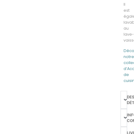
Il
est
égal
lava
au
lave
vaiss
Déco
notr
colle
d’Ac
de
cuisi
DE
DÉT
IN
CO
LIV