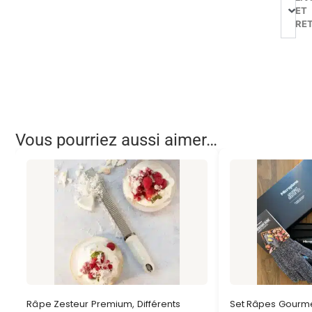
ET
RE
Vous pourriez aussi aimer…
Râpe Zesteur Premium, Différents
Set Râpes Gourme