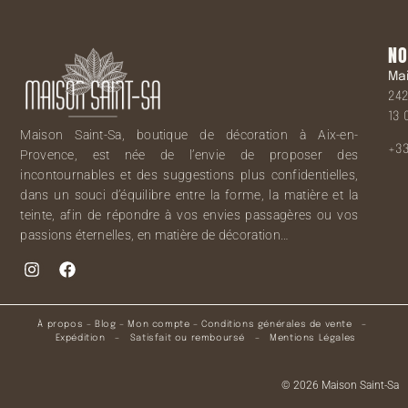
NO
Ma
242
13 
Maison Saint-Sa, boutique de décoration à Aix-en-
+33
Provence, est née de l’envie de proposer des
incontournables et des suggestions plus confidentielles,
dans un souci d’équilibre entre la forme, la matière et la
teinte, afin de répondre à vos envies passagères ou vos
passions éternelles, en matière de décoration…
À propos
–
Blog
–
Mon compte
–
Conditions générales de vente
–
Expédition
–
Satisfait ou remboursé
–
Mentions Légales
© 2026 Maison Saint-Sa