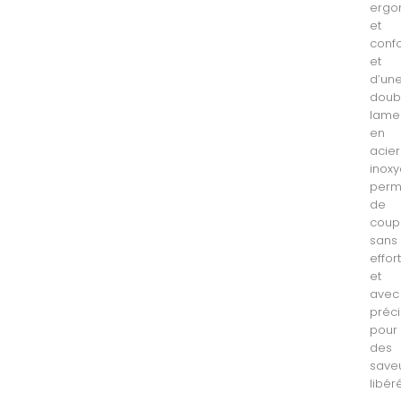
ergo
et
confo
et
d’un
doub
lame
en
acier
inox
perm
de
coup
sans
effor
et
avec
préci
pour
des
save
libér