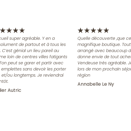
★
★
★
★
★
★
★
★
★
ueil super agréable. Y en a
Quelle découverte ,que ce
olument de partout et à tous les
magnifique boutique. Tout
x. C’est génial un lieu pareil au
arrangé avec beaucoup d
me loin de centres villes fatigants
donne envie de tout achet
l’on peut se garer et partir avec
Vendeuse très agréable. J
 emplettes sans devoir les porter
lors de mon prochain séjo
n et/ou longtemps. Je reviendrai
région
ntôt.
Annabelle Le Ny
ier Autric