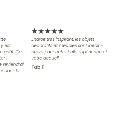
★
★
★
★
★
tte
Endroit très inspirant, les objets
 y est
décoratifs et meubles sont inédit -
e goût. Ça
bravo pour cette belle expérience et
er !
votre accueil.
e reviendrai
Fab F
ur dans la