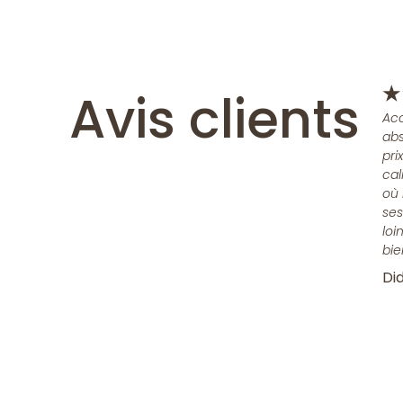
Avis clients
★
Acc
abs
pri
cal
où 
ses
loi
bie
Did