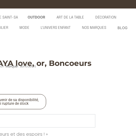
E SAINT-SA
OUTDOOR
ART DE LA TABLE
DÉCORATION
BLOG
ILIER
MODE
L'UNIVERS ENFANT
NOS MARQUES
YA love, or, Boncoeurs
ion
Marque :
Boncoeurs
enir de sa disponibilité,
si rupture de stock
urs et des espoirs ! »