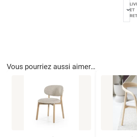
LIV
ET
RE
Vous pourriez aussi aimer…