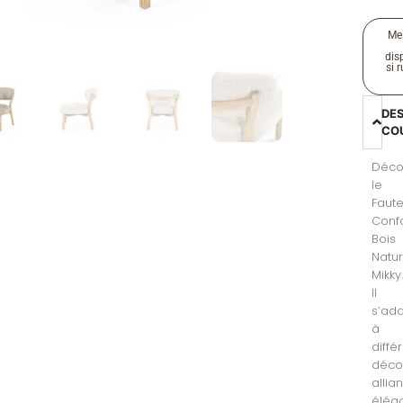
Me
disp
si 
DE
CO
Déco
le
Faute
Conf
Bois
Natur
Mikky
Il
s’ad
à
diffé
déco
allian
élég