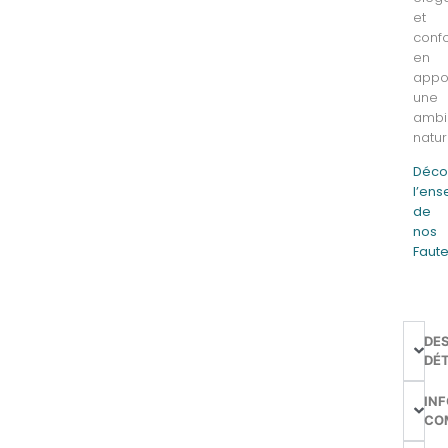
et
confo
en
appo
une
ambi
natur
Déco
l’en
de
nos
Faute
DE
DÉT
IN
CO