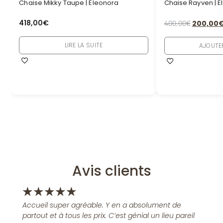
Chaise Mikky Taupe | Eleonora
Chaise Rayven | 
418,00
€
400,00
€
200,00
LIRE LA SUITE
AJOUTE
Avis clients
★
★
★
★
★
Accueil super agréable. Y en a absolument de
partout et à tous les prix. C’est génial un lieu pareil