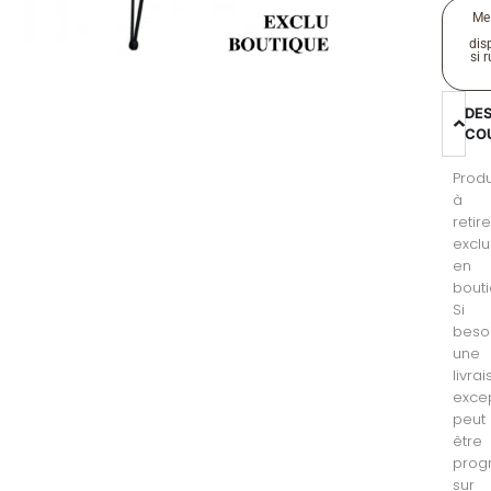
Me
disp
si 
DE
CO
Produ
à
retire
excl
en
bouti
Si
besoi
une
livra
excep
peut
être
pro
sur