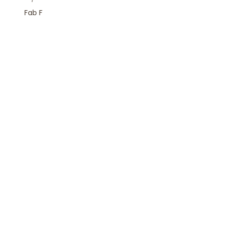
Fab F
Rejoindre la Newsletter
S'inscrire