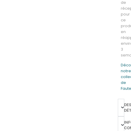
de
réce
pour
ce
produ
en
réap
envi
3
sema
Déco
notr
colle
de
Faute
DE
DÉT
IN
CO