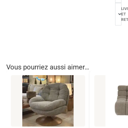
LIV
ET
RE
Vous pourriez aussi aimer…