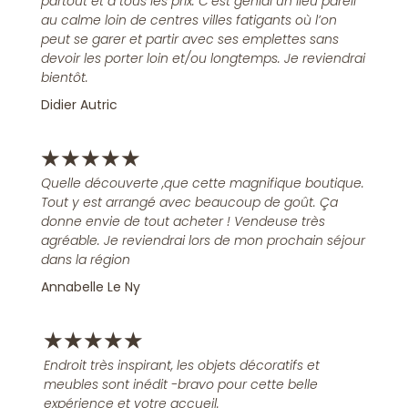
partout et à tous les prix. C’est génial un lieu pareil
au calme loin de centres villes fatigants où l’on
peut se garer et partir avec ses emplettes sans
devoir les porter loin et/ou longtemps. Je reviendrai
bientôt.
Didier Autric
★
★
★
★
★
Quelle découverte ,que cette magnifique boutique.
Tout y est arrangé avec beaucoup de goût. Ça
donne envie de tout acheter ! Vendeuse très
agréable. Je reviendrai lors de mon prochain séjour
dans la région
Annabelle Le Ny
★
★
★
★
★
Endroit très inspirant, les objets décoratifs et
meubles sont inédit -bravo pour cette belle
expérience et votre accueil.