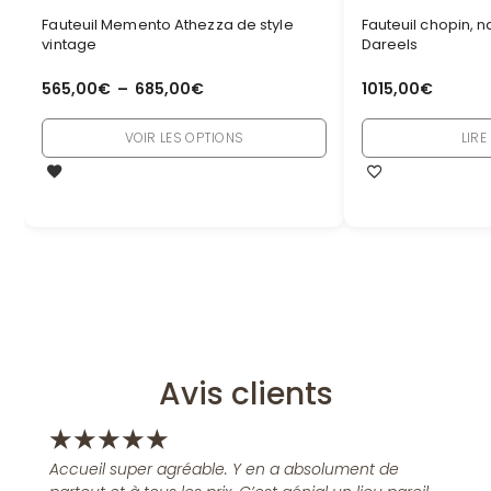
Fauteuil Memento Athezza de style
Fauteuil chopin, n
vintage
Dareels
565,00
€
–
685,00
€
1015,00
€
VOIR LES OPTIONS
LIRE
Avis clients
★
★
★
★
★
Accueil super agréable. Y en a absolument de