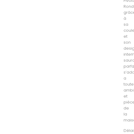
Pivot
Rond
grâc
à
sa
coul
et
son
desi
intem
saur
parf
s’ad
a
toute
ambi
et
pièc
de
la
mais
Délai